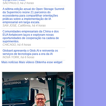
SÃO PAULO, há 2 horas
A sétima edição anual do Open Storage Summit
da Supermicro reúne 21 parceiros do
ecossistema para compartilhar orientações
práticas sobre a implementação de IA
empresarial em larga escala.
SAN JOSE, Califórnia, há 4 horas
Comunidades empresariais da China e dos
EUA fortalecem laços e exploram novas
oportunidades de cooperação na cadeia de
suprimentos.
CHICAGO, há 4 horas
Globant apresenta o Glob.AI e reinventa os
serviços de tecnologia para a era da IA
NOVA YORK, há 6 horas
Mais notícias
Mais vídeos
Obtenha esse widget