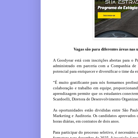
Vagas são para diferentes áreas nas 
A Goodyear está com inscrições abertas para o P
administrado em parceria com a Companhia de Es
potencial para enriquecer e diversificar o time da e
“É muito gratificante para nós formarmos profiss
colaboração e trabalho em equipe, proporcionando
aprendizagem permite que os estudantes conectem a
Scardoelli, Diretora de Desenvolvimento Organizac
As oportunidades estão divididas entre São Paulo
Marketing e Auditoria. Os candidatos aprovados 
horas diárias, em contratos de dois anos.
Para participar do processo seletivo, é necessári
formatura para dezembro de 2025. A inscrição é grat