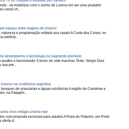
 TV no Youtube é deletado por hackers
 mundo - se mobilizou com o sonho de Lorena em ser uma youtuber
u canal ch...
ham espaço entre viagens de inverno
natureza e programação voltada aos casais A Costa dos Corais, no
a particip...
ne desempenho e tecnologia no segmento premium
 quattro e transmissão S tronic de sete marchas Texto: Sérgio Dias
 sua pre...
nverno na cordilheira argentina
 bosques de araucárias e águas vulcânicas A região de Caviahue e
én, na Patagôn...
nha novo refúgio à beira-mar
ro com proposta exclusiva para adultos A Praia do Patacho, em Porto
oferta d...