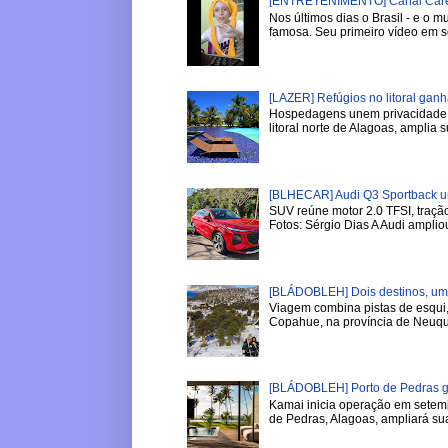
[ENTRETENIMENTO] Canal Careca
Nos últimos dias o Brasil - e o
famosa. Seu primeiro vídeo em se
[LAZER] Refúgios no litoral gan
Hospedagens unem privacidade, 
litoral norte de Alagoas, amplia su
[BLHECAR] Audi Q3 Sportback u
SUV reúne motor 2.0 TFSI, tração
Fotos: Sérgio Dias A Audi ampliou
[BLÁDOBLEH] Dois destinos, um i
Viagem combina pistas de esqui,
Copahue, na província de Neuqu
[BLÁDOBLEH] Porto de Pedras ga
Kamai inicia operação em setemb
de Pedras, Alagoas, ampliará sua 