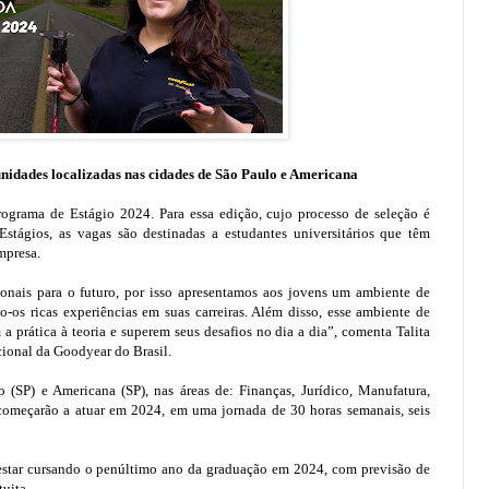
unidades localizadas nas cidades de São Paulo e Americana
rograma de Estágio 2024. Para essa edição, cujo processo de seleção é
tágios, as vagas são destinadas a estudantes universitários que têm
mpresa.
ionais para o futuro, por isso apresentamos aos jovens um ambiente de
-os ricas experiências em suas carreiras. Além disso, esse ambiente de
 prática à teoria e superem seus desafios no dia a dia”, comenta Talita
ional da Goodyear do Brasil.
 (SP) e Americana (SP), nas áreas de: Finanças, Jurídico, Manufatura,
começarão a atuar em 2024, em uma jornada de 30 horas semanais, seis
o estar cursando o penúltimo ano da graduação em 2024, com previsão de
uita.