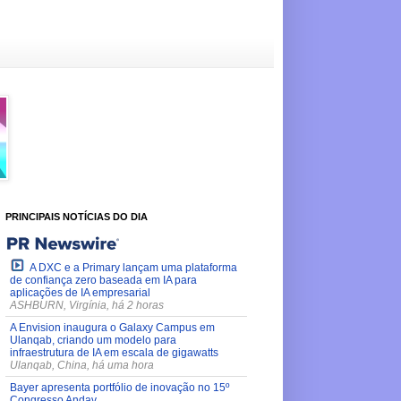
PRINCIPAIS NOTÍCIAS DO DIA
A DXC e a Primary lançam uma plataforma
de confiança zero baseada em IA para
aplicações de IA empresarial
ASHBURN, Virgínia, há 2 horas
A Envision inaugura o Galaxy Campus em
Ulanqab, criando um modelo para
infraestrutura de IA em escala de gigawatts
Ulanqab, China, há uma hora
Bayer apresenta portfólio de inovação no 15º
Congresso Andav