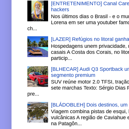
[ENTRETENIMENTO] Canal Careca
hackers
Nos últimos dias o Brasil - e o m
Lorena em ser uma youtuber famo
ch...
[LAZER] Refúgios no litoral ganh
Hospedagens unem privacidade, 
casais A Costa dos Corais, no lito
particip...
[BLHECAR] Audi Q3 Sportback un
segmento premium
SUV reúne motor 2.0 TFSI, tração 
sete marchas Texto: Sérgio Dias 
pre...
[BLÁDOBLEH] Dois destinos, um in
Viagem combina pistas de esqui,
vulcânicas A região de Caviahue
na Patagôn...