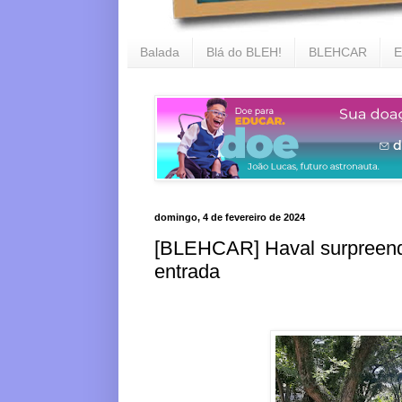
Balada
Blá do BLEH!
BLEHCAR
E
domingo, 4 de fevereiro de 2024
[BLEHCAR] Haval surpreend
entrada