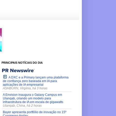
PRINCIPAIS NOTÍCIAS DO DIA
A DXC e a Primary lançam uma plataforma
de confiança zero baseada em IA para
aplicações de IA empresarial
ASHBURN, Virgínia, há 3 horas
A Envision inaugura o Galaxy Campus em
Ulanqab, criando um modelo para
infraestrutura de IA em escala de gigawatts
Ulanqab, China, há 2 horas
Bayer apresenta portfólio de inovação no 15º
Congresso Andav