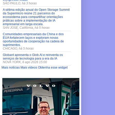
SÃO PAULO, há 3 horas
A sétima edição anual do Open Storage Summit
da Supermicro reúne 21 parceiros do
ecossistema para compartilhar orientações
práticas sobre a implementação de IA
empresarial em larga escala.
SAN JOSE, Califórnia, há 5 horas
Comunidades empresariais da China e dos
EUA fortalecem laços e exploram novas
oportunidades de cooperação na cadeia de
suprimentos.
CHICAGO, há 5 horas
Globant apresenta o Glob.AI e reinventa os
serviços de tecnologia para a era da IA
NOVA YORK, 6 ago 2026 15:00
Mais notícias
Mais vídeos
Obtenha esse widget