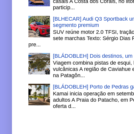
casais A Costa dos Corais, no lito
particip...
[BLHECAR] Audi Q3 Sportback un
segmento premium
SUV reúne motor 2.0 TFSI, tração 
sete marchas Texto: Sérgio Dias 
pre...
[BLÁDOBLEH] Dois destinos, um in
Viagem combina pistas de esqui,
vulcânicas A região de Caviahue
na Patagôn...
[BLÁDOBLEH] Porto de Pedras ga
Kamai inicia operação em setemb
adultos A Praia do Patacho, em P
oferta d...