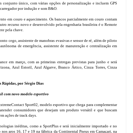
 conjunto único, com várias opções de personalização e incluem GPS
 carregador por indução e som B&O.
imento em couro e aquecimento. Os bancos parcialmente em couro contam
Outro recurso novo e desenvolvido pela engenharia brasileira é o Remote
nte pela chave.
nto cego, assistente de manobras evasivas e sensor de ré, além de piloto
autônoma de emergência, assistente de manutenção e centralização em
nce em março, com as primeiras entregas previstas para junho e será
izona, Azul Estoril, Azul Algarve, Branco Ártico, Cinza Torres, Cinza
s Rápidas, por Sérgio Dias
sil com novo modelo esportivo
ExtremeContact Sport02, modelo esportivo que chega para complementar
a atender consumidores que desejam um produto versátil e que buscam
em ações de track days.
ologias inéditas, como a SportPlus e será inicialmente importado e no
 nos aros 16, 17 e 19 na fábrica da Continental Pneus em Camaçari, na