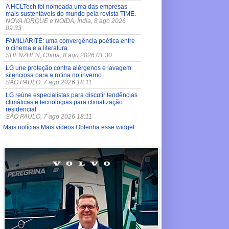
A HCLTech foi nomeada uma das empresas
mais sustentáveis do mundo pela revista TIME.
NOVA IORQUE e NOIDA, Índia, 8 ago 2026
09:33
FAMILIARITÉ: uma convergência poética entre
o cinema e a literatura
SHENZHEN, China, 8 ago 2026 01:30
LG une proteção contra alérgenos e lavagem
silenciosa para a rotina no inverno
SÃO PAULO, 7 ago 2026 18:11
LG reúne especialistas para discutir tendências
climáticas e tecnologias para climatização
residencial
SÃO PAULO, 7 ago 2026 18:11
Mais notícias
Mais vídeos
Obtenha esse widget