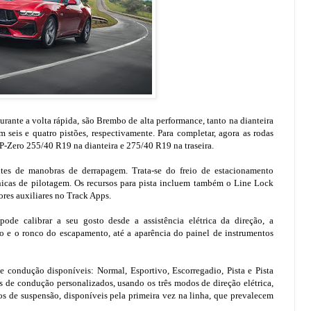
urante a volta rápida, são Brembo de alta performance, tanto na dianteira
 seis e quatro pistões, respectivamente. Para completar, agora as rodas
P-Zero 255/40 R19 na dianteira e 275/40 R19 na traseira.
es de manobras de derrapagem. Trata-se do freio de estacionamento
cnicas de pilotagem. Os recursos para pista incluem também o Line Lock
res auxiliares no Track Apps.
e calibrar a seu gosto desde a assistência elétrica da direção, a
ão e o ronco do escapamento, até a aparência do painel de instrumentos
e condução disponíveis: Normal, Esportivo, Escorregadio, Pista e Pista
 de condução personalizados, usando os três modos de direção elétrica,
 de suspensão, disponíveis pela primeira vez na linha, que prevalecem