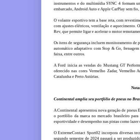
instrumentos e do multimídia SYNC 4 formam um
embarcado, Android Auto e Apple CarPlay sem fio,
O volante esportivo tem a base reta, com revest
com ajustes elétricos, ventilação e aquecimento. 
Rev, que permite ligar e acelerar o motor remotame
Os itens de segurança incluem monitoramento de po
automático adaptativo com Stop & Go, frenagem 
faixa, entre outros.
A Ford inicia as vendas do Mustang GT Performa
oferecido nas cores Vermelho Zadar, Vermelho Ar
Catalunha e Preto Astúrias.
Nota
Continental amplia seu portfólio de pneus no Bra
A Continental apresentou nova geração de pneus 
o portfólio da marca no mercado brasileiro par
esportividade e desempenho nas pistas como lazer 
O ExtremeContact Sport02 incorpora diversas tecn
segundo semestre de 2024 passará a ser produzido