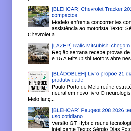
[BLEHCAR] Chevrolet Tracker 202
compactos
Modelo enfrenta concorrentes co
assistência ao motorista Texto: S
Chevrolet a...
[LAZER] Ralis Mitsubishi chegam
Região serrana recebe provas de 
e 15 A Mitsubishi Motors abre nesta
[BLÁDOBLEH] Livro propõe 21 dia
produtividade
Paulo Porto de Melo reúne estrat
neural em novo livro O neurologis
Melo lanç...
[BLEHCAR] Peugeot 208 2026 tem
uso cotidiano
Versão GT Hybrid reúne tecnologi
inteligente Texto: Sérgio Dias Fo