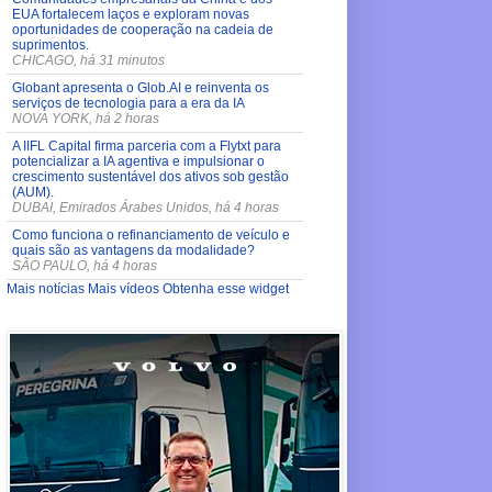
EUA fortalecem laços e exploram novas
oportunidades de cooperação na cadeia de
suprimentos.
CHICAGO, há 31 minutos
Globant apresenta o Glob.AI e reinventa os
serviços de tecnologia para a era da IA
NOVA YORK, há 2 horas
A IIFL Capital firma parceria com a Flytxt para
potencializar a IA agentiva e impulsionar o
crescimento sustentável dos ativos sob gestão
(AUM).
DUBAI, Emirados Árabes Unidos, há 4 horas
Como funciona o refinanciamento de veículo e
quais são as vantagens da modalidade?
SÃO PAULO, há 4 horas
Mais notícias
Mais vídeos
Obtenha esse widget