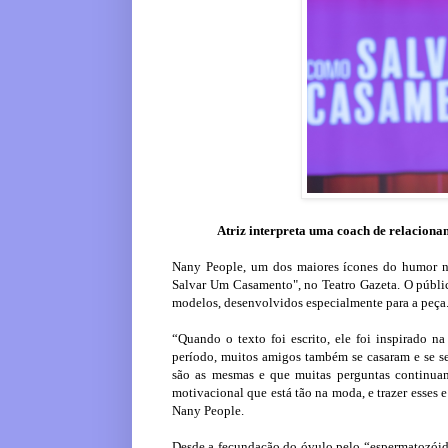
Atriz interpreta uma coach de relacionam
Nany People, um dos maiores ícones do humor no
Salvar Um Casamento", no Teatro Gazeta. O públic
modelos, desenvolvidos especialmente para a peça
“Quando o texto foi escrito, ele foi inspirado n
período, muitos amigos também se casaram e se se
são as mesmas e que muitas perguntas continuam s
motivacional que está tão na moda, e trazer esses 
Nany People.
Desde a fecundação do óvulo pelo “espermatozóid