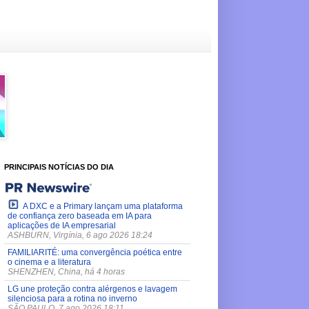
PRINCIPAIS NOTÍCIAS DO DIA
A DXC e a Primary lançam uma plataforma
de confiança zero baseada em IA para
aplicações de IA empresarial
ASHBURN, Virgínia, 6 ago 2026 18:24
FAMILIARITÉ: uma convergência poética entre
o cinema e a literatura
SHENZHEN, China, há 4 horas
LG une proteção contra alérgenos e lavagem
silenciosa para a rotina no inverno
SÃO PAULO, 7 ago 2026 18:11