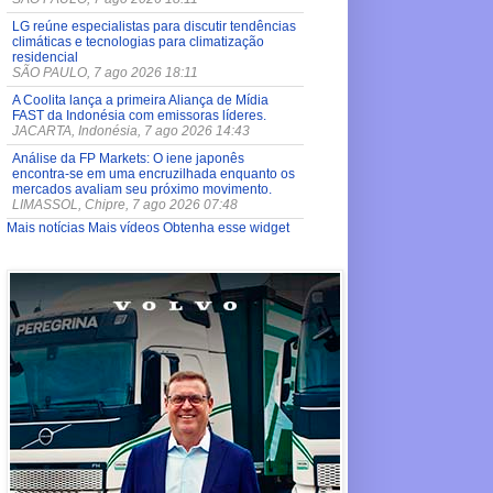
LG reúne especialistas para discutir tendências
climáticas e tecnologias para climatização
residencial
SÃO PAULO, 7 ago 2026 18:11
A Coolita lança a primeira Aliança de Mídia
FAST da Indonésia com emissoras líderes.
JACARTA, Indonésia, 7 ago 2026 14:43
Análise da FP Markets: O iene japonês
encontra-se em uma encruzilhada enquanto os
mercados avaliam seu próximo movimento.
LIMASSOL, Chipre, 7 ago 2026 07:48
Mais notícias
Mais vídeos
Obtenha esse widget