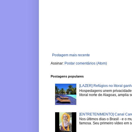
Postagem mais recente
Assinar:
Postar comentários (Atom)
Postagens populares
[LAZER] Refúgios no litoral gan
Hospedagens unem privacidade, 
litoral norte de Alagoas, amplia su
[ENTRETENIMENTO] Canal Careca
Nos últimos dias o Brasil - e o
famosa. Seu primeiro vídeo em se