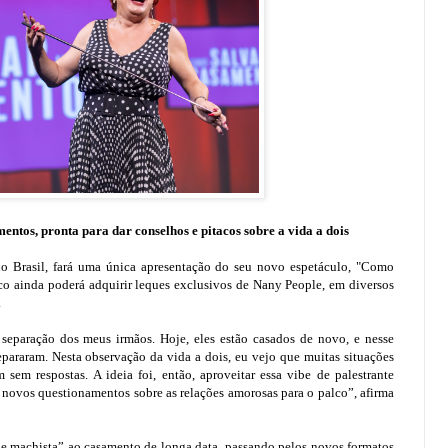
entos, pronta para dar conselhos e pitacos sobre a vida a dois
 Brasil, fará uma única apresentação do seu novo espetáculo, "Como
o ainda poderá adquirir leques exclusivos de Nany People, em diversos
.
a separação dos meus irmãos. Hoje, eles estão casados de novo, e nesse
pararam. Nesta observação da vida a dois, eu vejo que muitas situações
em respostas. A ideia foi, então, aproveitar essa vibe de palestrante
e novos questionamentos sobre as relações amorosas para o palco”, afirma
e machista” ao casamento de longa data, passando pelos novos formatos