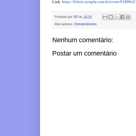
Link:
https://bileto.sympla.com.br/event/91806/
Postado por
SD
às
16:19
Marcadores:
Entretenimento
Nenhum comentário:
Postar um comentário