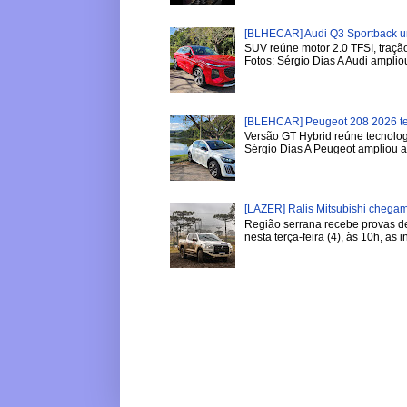
[BLHECAR] Audi Q3 Sportback u
SUV reúne motor 2.0 TFSI, tração
Fotos: Sérgio Dias A Audi ampliou
[BLEHCAR] Peugeot 208 2026 tem
Versão GT Hybrid reúne tecnologi
Sérgio Dias A Peugeot ampliou a l
[LAZER] Ralis Mitsubishi chega
Região serrana recebe provas de 
nesta terça-feira (4), às 10h, as in