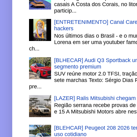
casais A Costa dos Corais, no lito
particip...
[ENTRETENIMENTO] Canal Careca
hackers
Nos últimos dias o Brasil - e o m
Lorena em ser uma youtuber famo
ch...
[BLHECAR] Audi Q3 Sportback un
segmento premium
SUV reúne motor 2.0 TFSI, tração 
sete marchas Texto: Sérgio Dias 
pre...
[LAZER] Ralis Mitsubishi chegam
Região serrana recebe provas de 
e 15 A Mitsubishi Motors abre nesta
[BLEHCAR] Peugeot 208 2026 tem
uso cotidiano