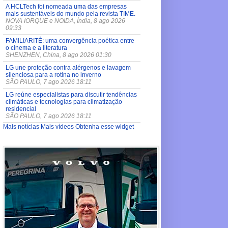
A HCLTech foi nomeada uma das empresas
mais sustentáveis do mundo pela revista TIME.
NOVA IORQUE e NOIDA, Índia, 8 ago 2026
09:33
FAMILIARITÉ: uma convergência poética entre
o cinema e a literatura
SHENZHEN, China, 8 ago 2026 01:30
LG une proteção contra alérgenos e lavagem
silenciosa para a rotina no inverno
SÃO PAULO, 7 ago 2026 18:11
LG reúne especialistas para discutir tendências
climáticas e tecnologias para climatização
residencial
SÃO PAULO, 7 ago 2026 18:11
Mais notícias
Mais vídeos
Obtenha esse widget