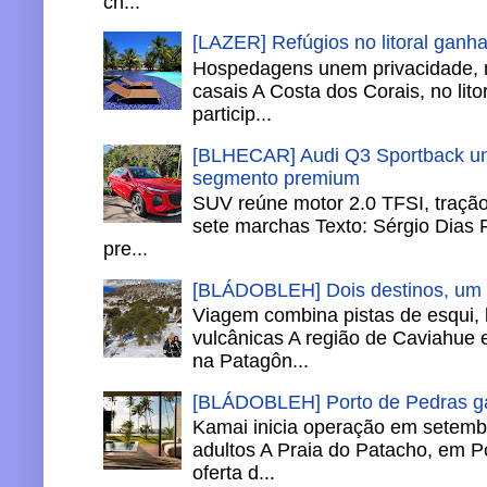
ch...
[LAZER] Refúgios no litoral ganh
Hospedagens unem privacidade, 
casais A Costa dos Corais, no lito
particip...
[BLHECAR] Audi Q3 Sportback un
segmento premium
SUV reúne motor 2.0 TFSI, tração 
sete marchas Texto: Sérgio Dias 
pre...
[BLÁDOBLEH] Dois destinos, um in
Viagem combina pistas de esqui,
vulcânicas A região de Caviahue
na Patagôn...
[BLÁDOBLEH] Porto de Pedras ga
Kamai inicia operação em setemb
adultos A Praia do Patacho, em P
oferta d...