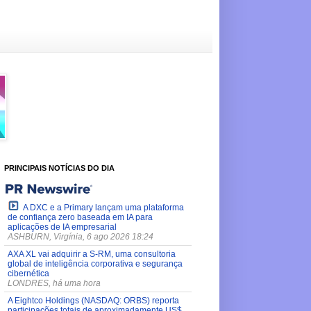
PRINCIPAIS NOTÍCIAS DO DIA
A DXC e a Primary lançam uma plataforma
de confiança zero baseada em IA para
aplicações de IA empresarial
ASHBURN, Virgínia, 6 ago 2026 18:24
AXA XL vai adquirir a S-RM, uma consultoria
global de inteligência corporativa e segurança
cibernética
LONDRES, há uma hora
A Eightco Holdings (NASDAQ: ORBS) reporta
participações totais de aproximadamente US$