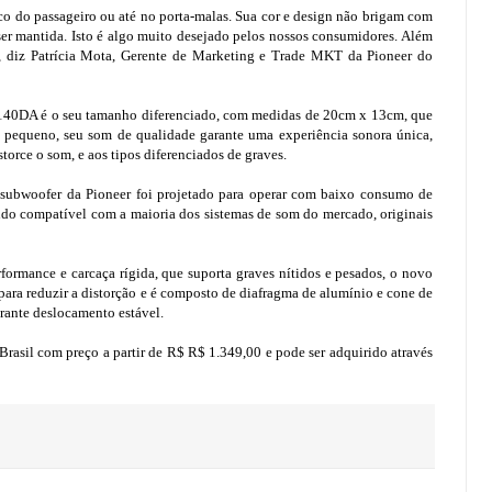
o do passageiro ou até no porta-malas. Sua cor e design não brigam com
 ser mantida. Isto é algo muito desejado pelos nossos consumidores. Além
”, diz Patrícia Mota, Gerente de Marketing e Trade MKT da Pioneer do
40DA é o seu tamanho diferenciado, com medidas de 20cm x 13cm, que
 pequeno, seu som de qualidade garante uma experiência sonora única,
storce o som, e aos tipos diferenciados de graves.
subwoofer da Pioneer foi projetado para operar com baixo consumo de
ndo compatível com a maioria dos sistemas de som do mercado, originais
formance e carcaça rígida, que suporta graves nítidos e pesados, o novo
ara reduzir a distorção e é composto de diafragma de alumínio e cone de
rante deslocamento estável.
sil com preço a partir de R$ R$ 1.349,00 e pode ser adquirido através