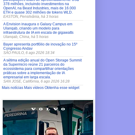
378 milhões, incluindo investimentos na
OpenAI, na Beast Industries, mais de 16.000
ETH e quase 302 milhões de tokens WLD.
EASTON, Pensilvânia, há 3 horas
A Envision inaugura o Galaxy Campus em
Ulanqab, criando um modelo para
infraestrutura de IA em escala de gigawatts
Ulanqab, China, há 5 horas
Bayer apresenta portfólio de inovação no 15º
Congresso Andav
SÃO PAULO, 6 ago 2026 18:34
A sétima edição anual do Open Storage Summit
da Supermicro reúne 21 parceiros do
ecossistema para compartilhar orientações
práticas sobre a implementação de IA
empresarial em larga escala.
SAN JOSE, Califórnia, 6 ago 2026 16:28
Mais notícias
Mais vídeos
Obtenha esse widget