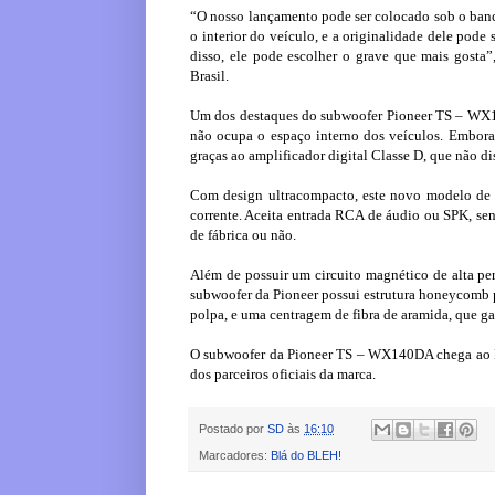
“O nosso lançamento pode ser colocado sob o banc
o interior do veículo, e a originalidade dele pode
disso, ele pode escolher o grave que mais gosta
Brasil.
Um dos destaques do subwoofer Pioneer TS – WX1
não ocupa o espaço interno dos veículos. Embora
graças ao amplificador digital Classe D, que não di
Com design ultracompacto, este novo modelo de 
corrente. Aceita entrada RCA de áudio ou SPK, se
de fábrica ou não.
Além de possuir um circuito magnético de alta per
subwoofer da Pioneer possui estrutura honeycomb p
polpa, e uma centragem de fibra de aramida, que ga
O subwoofer da Pioneer TS – WX140DA chega ao Bra
dos parceiros oficiais da marca.
Postado por
SD
às
16:10
Marcadores:
Blá do BLEH!