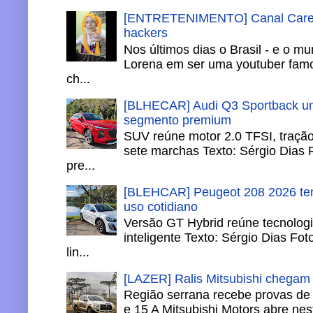
[ENTRETENIMENTO] Canal Careca
hackers
Nos últimos dias o Brasil - e o m
Lorena em ser uma youtuber famo
ch...
[BLHECAR] Audi Q3 Sportback un
segmento premium
SUV reúne motor 2.0 TFSI, tração 
sete marchas Texto: Sérgio Dias 
pre...
[BLEHCAR] Peugeot 208 2026 tem
uso cotidiano
Versão GT Hybrid reúne tecnologi
inteligente Texto: Sérgio Dias Fo
lin...
[LAZER] Ralis Mitsubishi chegam
Região serrana recebe provas de 
e 15 A Mitsubishi Motors abre nesta