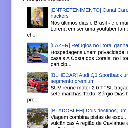
[ENTRETENIMENTO] Canal Careca
hackers
Nos últimos dias o Brasil - e o m
Lorena em ser uma youtuber famo
ch...
[LAZER] Refúgios no litoral ganh
Hospedagens unem privacidade, 
casais A Costa dos Corais, no lito
particip...
[BLHECAR] Audi Q3 Sportback un
segmento premium
SUV reúne motor 2.0 TFSI, tração 
sete marchas Texto: Sérgio Dias 
pre...
[BLÁDOBLEH] Dois destinos, um in
Viagem combina pistas de esqui,
vulcânicas A região de Caviahue