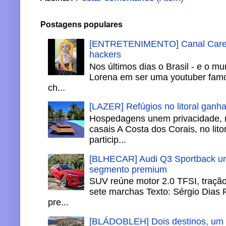
Postagens populares
[ENTRETENIMENTO] Canal Careca
hackers
Nos últimos dias o Brasil - e o m
Lorena em ser uma youtuber famo
ch...
[LAZER] Refúgios no litoral ganh
Hospedagens unem privacidade, 
casais A Costa dos Corais, no lito
particip...
[BLHECAR] Audi Q3 Sportback un
segmento premium
SUV reúne motor 2.0 TFSI, tração 
sete marchas Texto: Sérgio Dias 
pre...
[BLÁDOBLEH] Dois destinos, um in