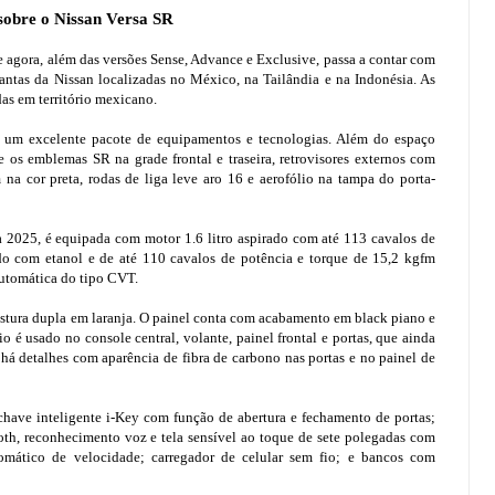
sobre o Nissan Versa SR
e agora, além das versões Sense, Advance e Exclusive, passa a contar com
antas da Nissan localizadas no México, na Tailândia e na Indonésia. As
as em território mexicano.
 um excelente pacote de equipamentos e tecnologias. Além do espaço
e os emblemas SR na grade frontal e traseira, retrovisores externos com
 na cor preta, rodas de liga leve aro 16 e aerofólio na tampa do porta-
 2025, é equipada com motor 1.6 litro aspirado com até 113 cavalos de
do com etanol e de até 110 cavalos de potência e torque de 15,2 kgfm
automática do tipo CVT.
costura dupla em laranja. O painel conta com acabamento em black piano e
 é usado no console central, volante, painel frontal e portas, que ainda
há detalhes com aparência de fibra de carbono nas portas e no painel de
chave inteligente i-Key com função de abertura e fechamento de portas;
oth, reconhecimento voz e tela sensível ao toque de sete polegadas com
omático de velocidade; carregador de celular sem fio; e bancos com