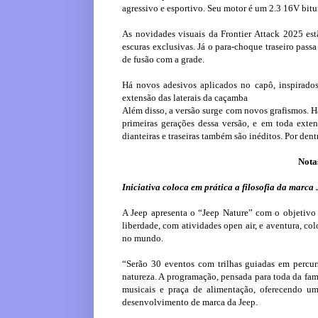
agressivo e esportivo. Seu motor é um 2.3 16V bitu
As novidades visuais da Frontier Attack 2025 est
escuras exclusivas. Já o para-choque traseiro passa
de fusão com a grade.
Há novos adesivos aplicados no capô, inspirados
extensão das laterais da caçamba
Além disso, a versão surge com novos grafismos. H
primeiras gerações dessa versão, e em toda exten
dianteiras e traseiras também são inéditos. Por den
Nota
Iniciativa coloca em prática a filosofia da marca
A Jeep apresenta o “Jeep Nature” com o objetivo é
liberdade, com atividades open air, e aventura, c
no mundo.
“Serão 30 eventos com trilhas guiadas em percu
natureza. A programação, pensada para toda da fam
musicais e praça de alimentação, oferecendo um
desenvolvimento de marca da Jeep.