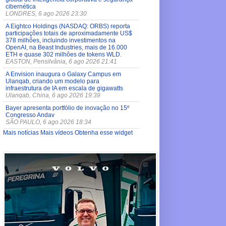
cibernética
LONDRES, 6 ago 2026 23:30
A Eightco Holdings (NASDAQ: ORBS) reporta
participações totais de aproximadamente US$
378 milhões, incluindo investimentos na
OpenAI, na Beast Industries, mais de 16.000
ETH e quase 302 milhões de tokens WLD.
EASTON, Pensilvânia, 6 ago 2026 21:41
A Envision inaugura o Galaxy Campus em
Ulanqab, criando um modelo para
infraestrutura de IA em escala de gigawatts
Ulanqab, China, 6 ago 2026 19:39
Bayer apresenta portfólio de inovação no 15º
Congresso Andav
SÃO PAULO, 6 ago 2026 18:34
Mais notícias
Mais vídeos
Obtenha esse widget