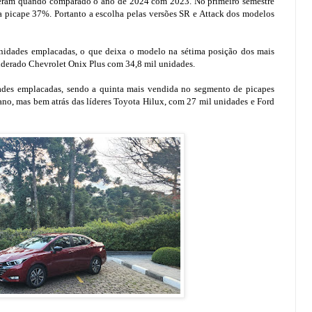
esceram quando comparado o ano de 2024 com 2023. No primeiro semestre
 picape 37%. Portanto a escolha pelas versões SR e Attack dos modelos
unidades emplacadas, o que deixa o modelo na sétima posição dos mais
iderado Chevrolet Onix Plus com 34,8 mil unidades.
dades emplacadas, sendo a quinta mais vendida no segmento de picapes
ano, mas bem atrás das líderes Toyota Hilux, com 27 mil unidades e Ford