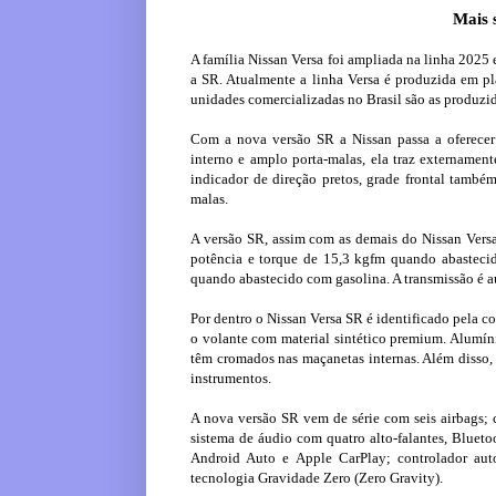
Mais 
A família Nissan Versa foi ampliada na linha 2025 
a SR. Atualmente a linha Versa é produzida em pl
unidades comercializadas no Brasil são as produzid
Com a nova versão SR a Nissan passa a oferecer
interno e amplo porta-malas, ela traz externament
indicador de direção pretos, grade frontal também
malas.
A versão SR, assim com as demais do Nissan Versa
potência e torque de 15,3 kgfm quando abasteci
quando abastecido com gasolina. A transmissão é 
Por dentro o Nissan Versa SR é identificado pela 
o volante com material sintético premium. Alumínio
têm cromados nas maçanetas internas. Além disso, 
instrumentos.
A nova versão SR vem de série com seis airbags; 
sistema de áudio com quatro alto-falantes, Blueto
Android Auto e Apple CarPlay; controlador aut
tecnologia Gravidade Zero (Zero Gravity).