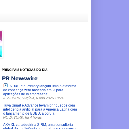
PRINCIPAIS NOTÍCIAS DO DIA
A DXC e a Primary lançam uma plataforma
de confiança zero baseada em IA para
aplicações de IA empresarial
ASHBURN, Virgínia, 6 ago 2026 18:24
Tuya Smart e Advance levam brinquedos com
inteligência artificial para a América Latina com
o lançamento de BUBU, a coruja
NOVA YORK, há 4 horas
AXA XL vai adquirir a S-RM, uma consultoria
global de inteligência corporativa e segurança