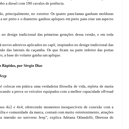
rbo a diesel com 190 cavalos de potência.
ão, principalmente, no exterior. Os quatro para-lamas ganham molduras
 a ser preto e o dianteiro ganhou apliques em preto para criar um aspecto
 no design tradicional das primeiras gerações dessa versão, e em toda
á novos adesivos aplicados no capô, inspirados no design tradicional das
são das laterais da caçamba. Os que ficam na parte inferior das portas
tro, a base do volante ganha um aplique.
s Rápidas, por Sérgio Dias
 Jeep
 colocar em prática uma verdadeira filosofia de vida, repleta de muita
olocando a prova os veículos equipados com a melhor capacidade off-road
rsos 4x2 e 4x4, oferecendo momentos inesquecíveis de conexão com a
ília e comunidade da marca, contará com muito entretenimento, atrações
a imersão no universo Jeep”, explica Adriana Orlandelli, Diretora de