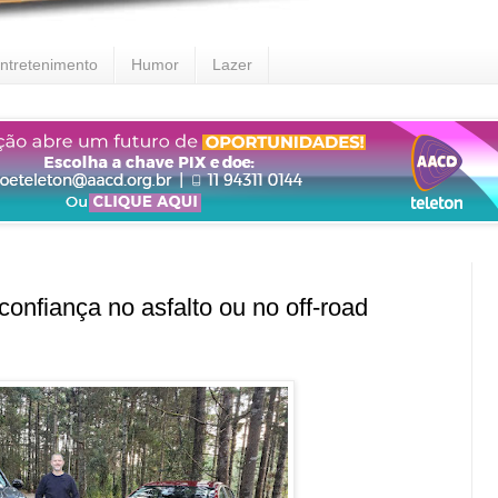
ntretenimento
Humor
Lazer
nfiança no asfalto ou no off-road