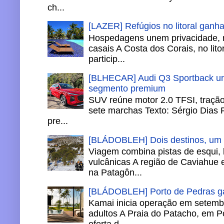
ch...
[LAZER] Refúgios no litoral ganh
Hospedagens unem privacidade, 
casais A Costa dos Corais, no lito
particip...
[BLHECAR] Audi Q3 Sportback un
segmento premium
SUV reúne motor 2.0 TFSI, tração 
sete marchas Texto: Sérgio Dias 
pre...
[BLÁDOBLEH] Dois destinos, um in
Viagem combina pistas de esqui,
vulcânicas A região de Caviahue
na Patagôn...
[BLÁDOBLEH] Porto de Pedras ga
Kamai inicia operação em setemb
adultos A Praia do Patacho, em P