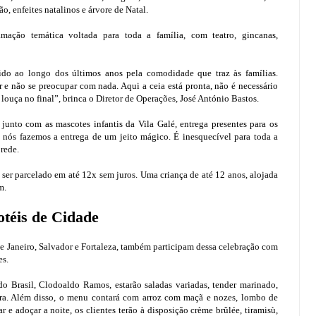
, enfeites natalinos e árvore de Natal.
mação temática voltada para toda a família, com teatro, gincanas,
ido ao longo dos últimos anos pela comodidade que traz às famílias.
e não se preocupar com nada. Aqui a ceia está pronta, não é necessário
a louça no final”, brinca o Diretor de Operações, José António Bastos.
unto com as mascotes infantis da Vila Galé, entrega presentes para os
 nós fazemos a entrega de um jeito mágico. É inesquecível para toda a
 rede.
ser parcelado em até 12x sem juros. Uma criança de até 12 anos, alojada
m.
téis de Cidade
de Janeiro, Salvador e Fortaleza, também participam dessa celebração com
es.
o Brasil, Clodoaldo Ramos, estarão saladas variadas, tender marinado,
ora. Além disso, o menu contará com arroz com maçã e nozes, lombo de
ar e adoçar a noite, os clientes terão à disposição crème brûlée, tiramisù,