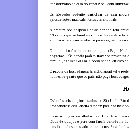
transformarão na casa do Papai Noel, com iluminação
Os hóspedes poderão participar de uma progra
apresentações musicais, festas e muito mais.
A procura por hóspedes nesse período tem cresc
“Notamos que as famílias vêm em busca de relaxar 
arrumar a casa para receber os parentes, nem lavar 
O ponto alto é o momento em que o Papai Noel, j
pequenos. “Os papais podem trazer os presentes e
família”, explica Gil Paz, Coordenador Artístico da
O pacote de hospedagem já está disponível e pode 
no mesmo quarto que os pais, não paga hospedage
Ho
Os hotéis urbanos, localizados em São Paulo, Rio 
uma saborosa ceia, aberta também para não hósped
Entre as opções escolhidas pelo Chef Executivo d
tábua de queijos e peru com farofa cortado na h
bacalhau, chester assado, entre outros. Para finaliz