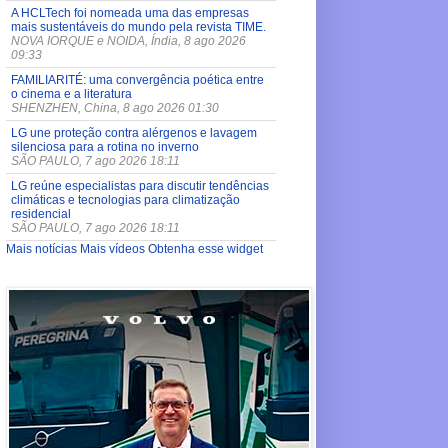
A HCLTech foi nomeada uma das empresas
mais sustentáveis do mundo pela revista TIME.
NOVA IORQUE e NOIDA, Índia, 8 ago 2026
09:33
FAMILIARITÉ: uma convergência poética entre
o cinema e a literatura
SHENZHEN, China, 8 ago 2026 01:30
LG une proteção contra alérgenos e lavagem
silenciosa para a rotina no inverno
SÃO PAULO, 7 ago 2026 18:11
LG reúne especialistas para discutir tendências
climáticas e tecnologias para climatização
residencial
SÃO PAULO, 7 ago 2026 18:11
Mais notícias
Mais vídeos
Obtenha esse widget