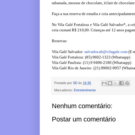
rabanada, mousse de chocolate, éclair de chocolate
Faça a sua reserva de estadia e ceia antecipadamen
No Vila Galé Fortaleza e Vila Galé Salvador*, a ce
ceia custará R$ 210,00. Crianças até 12 anos pagam
Reservas:
Vila Galé Salvador:
salvador.ab@vilagale.com
(E-m
Vila Galé Fortaleza: (85) 9602-1323 (Whatsapp)
Vila Galé Paulista: (11) 9 9496-2180 (Whatsapp)
Vila Galé Rio de Janeiro: (21) 99002-9957 (Whats
Postado por
SD
às
16:35
Marcadores:
Entretenimento
Nenhum comentário:
Postar um comentário