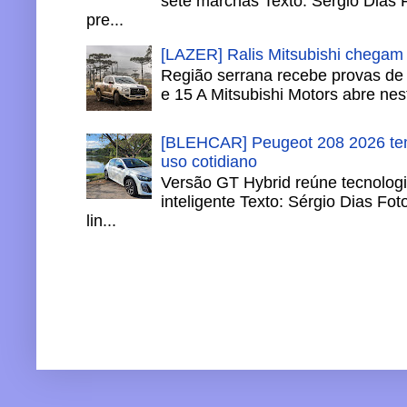
sete marchas Texto: Sérgio Dias 
pre...
[LAZER] Ralis Mitsubishi chegam
Região serrana recebe provas de 
e 15 A Mitsubishi Motors abre nesta
[BLEHCAR] Peugeot 208 2026 tem
uso cotidiano
Versão GT Hybrid reúne tecnologi
inteligente Texto: Sérgio Dias Fo
lin...