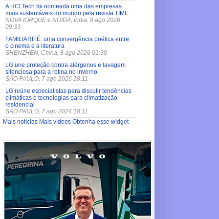
A HCLTech foi nomeada uma das empresas
mais sustentáveis do mundo pela revista TIME.
NOVA IORQUE e NOIDA, Índia, 8 ago 2026
09:33
FAMILIARITÉ: uma convergência poética entre
o cinema e a literatura
SHENZHEN, China, 8 ago 2026 01:30
LG une proteção contra alérgenos e lavagem
silenciosa para a rotina no inverno
SÃO PAULO, 7 ago 2026 18:11
LG reúne especialistas para discutir tendências
climáticas e tecnologias para climatização
residencial
SÃO PAULO, 7 ago 2026 18:11
Mais notícias
Mais vídeos
Obtenha esse widget