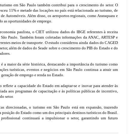
 turismo em São Paulo também contribui para o crescimento do setor. O
sceu 11% e metade das locações no país está relacionada ao turismo, de
 de Automóveis. Além disso, os aeroportos regionais, como Araraquara e
do as oportunidades de emprego.
 economia paulista, o CIET utilizou dados do IBGE referentes à receita
 em São Paulo. Também foram coletadas informações da ANAC, ARTESP e
erentes meios de transporte. O estudo considerou ainda dados do CAGED
 setor, além de dados do Seade sobre o crescimento do PIB do Estado e do
adores.
é a maior da série histórica, destacando a importância do turismo como
ações turísticas, eventos e negócios em São Paulo continua a atrair um
a geração de emprego e renda no Estado.
 reflete a capacidade do Estado em adaptar-se e inovar para atender às
liada aos programas de capacitação e às políticas públicas de incentivo,
do setor.
as direcionadas, o turismo em São Paulo está em expansão, trazendo
a posição do Estado como um dos principais destinos turísticos do Brasil.
 profissional continuará a impulsionar o setor, garantindo um futuro