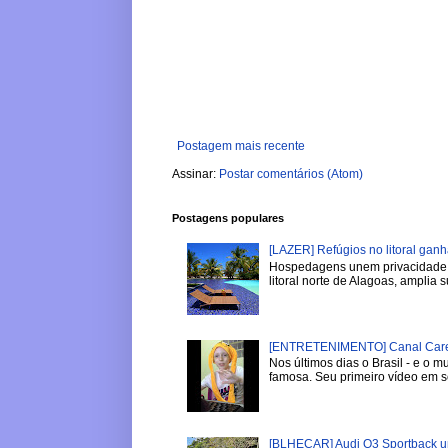
Postagem mais recente
Assinar:
Postar comentários (Atom)
Postagens populares
[LAZER] Refúgios no litoral gan
Hospedagens unem privacidade, 
litoral norte de Alagoas, amplia su
[ENTRETENIMENTO] Canal Careca
Nos últimos dias o Brasil - e o
famosa. Seu primeiro vídeo em se
[BLHECAR] Audi Q3 Sportback u