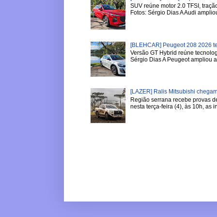
SUV reúne motor 2.0 TFSI, tração
Fotos: Sérgio Dias A Audi ampliou
[BLEHCAR] Peugeot 208 2026 tem
Versão GT Hybrid reúne tecnologi
Sérgio Dias A Peugeot ampliou a l
[LAZER] Ralis Mitsubishi chega
Região serrana recebe provas de 
nesta terça-feira (4), às 10h, as in