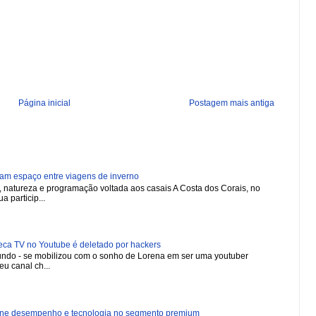
Página inicial
Postagem mais antiga
ham espaço entre viagens de inverno
natureza e programação voltada aos casais A Costa dos Corais, no
a particip...
 TV no Youtube é deletado por hackers
 mundo - se mobilizou com o sonho de Lorena em ser uma youtuber
u canal ch...
ne desempenho e tecnologia no segmento premium