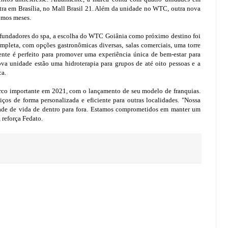
ra em Brasília, no Mall Brasil 21. Além da unidade no WTC, outra nova
ximos meses.
fundadores do spa, a escolha do WTC Goiânia como próximo destino foi
mpleta, com opções gastronômicas diversas, salas comerciais, uma torre
ente é perfeito para promover uma experiência única de bem-estar para
ova unidade estão uma hidroterapia para grupos de até oito pessoas e a
ca.
o importante em 2021, com o lançamento de seu modelo de franquias.
viços de forma personalizada e eficiente para outras localidades. "Nossa
dade de vida de dentro para fora. Estamos comprometidos em manter um
 reforça Fedato.