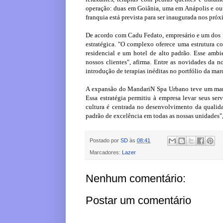
operação: duas em Goiânia, uma em Anápolis e out
franquia está prevista para ser inaugurada nos pró
De acordo com Cadu Fedato, empresário e um dos 
estratégica. "O complexo oferece uma estrutura co
residencial e um hotel de alto padrão. Esse ambi
nossos clientes", afirma. Entre as novidades da n
introdução de terapias inéditas no portfólio da mar
A expansão do MandariN Spa Urbano teve um marc
Essa estratégia permitiu à empresa levar seus ser
cultura é centrada no desenvolvimento da quali
padrão de excelência em todas as nossas unidades",
Postado por
SD
às
08:41
Marcadores:
Lazer
Nenhum comentário:
Postar um comentário