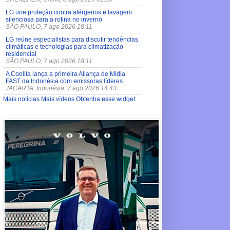
LG une proteção contra alérgenos e lavagem
silenciosa para a rotina no inverno
SÃO PAULO, 7 ago 2026 18:11
LG reúne especialistas para discutir tendências
climáticas e tecnologias para climatização
residencial
SÃO PAULO, 7 ago 2026 18:11
A Coolita lança a primeira Aliança de Mídia
FAST da Indonésia com emissoras líderes.
JACARTA, Indonésia, 7 ago 2026 14:43
Mais notícias
Mais vídeos
Obtenha esse widget