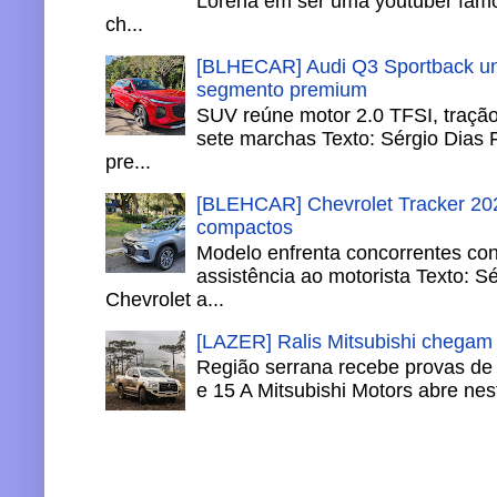
Lorena em ser uma youtuber famo
ch...
[BLHECAR] Audi Q3 Sportback un
segmento premium
SUV reúne motor 2.0 TFSI, tração 
sete marchas Texto: Sérgio Dias 
pre...
[BLEHCAR] Chevrolet Tracker 202
compactos
Modelo enfrenta concorrentes co
assistência ao motorista Texto: S
Chevrolet a...
[LAZER] Ralis Mitsubishi chegam
Região serrana recebe provas de 
e 15 A Mitsubishi Motors abre nesta