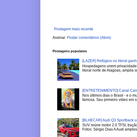
Postagem mais recente
Assinar:
Postar comentários (Atom)
Postagens populares
[LAZER] Refúgios no litoral gan
Hospedagens unem privacidade, 
litoral norte de Alagoas, amplia su
[ENTRETENIMENTO] Canal Careca
Nos últimos dias o Brasil - e o
famosa. Seu primeiro vídeo em se
[BLHECAR] Audi Q3 Sportback u
SUV reúne motor 2.0 TFSI, tração
Fotos: Sérgio Dias A Audi ampliou