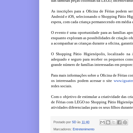
das famosas peças coloridas da LEGO, incentivando
As inscrições para a Oficina de Férias podem ser
Android e iOS, selecionando o Shopping Pátio Higie
espera, com cada criança permanecendo em média d
O evento é uma oportunidade para as famílias apro
enquanto exploram as possibilidades de criação of
a acompanhar as crianças durante a oficina, garan
O Shopping Pátio Higienópolis, localizado na
adequado e seguro para receber os pequenos const
grande número de famílias interessadas em proporc
Para mais informações sobre a Oficina de Férias 
os interessados podem acessar o site
www.iguatem
redes sociais.
Com o objetivo de estimular a criatividade das cria
de Férias com LEGO no Shopping Pátio Higienópol
atividades diferenciadas para os seus filhos durante
Postado por
SD
às
11:40
Marcadores:
Entretenimento