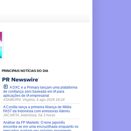
PRINCIPAIS NOTÍCIAS DO DIA
A DXC e a Primary lançam uma plataforma
de confiança zero baseada em IA para
aplicações de IA empresarial
ASHBURN, Virgínia, 6 ago 2026 18:24
A Coolita lança a primeira Aliança de Mídia
FAST da Indonésia com emissoras líderes.
JACARTA, Indonésia, há 3 horas
Análise da FP Markets: O iene japonês
encontra-se em uma encruzilhada enquanto os
mercados avaliam seu próximo movimento.