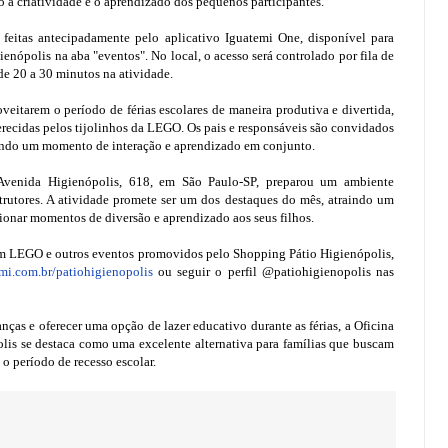
 a criatividade e o aprendizado dos pequenos participantes.
 feitas antecipadamente pelo aplicativo Iguatemi One, disponível para
nópolis na aba "eventos". No local, o acesso será controlado por fila de
e 20 a 30 minutos na atividade.
veitarem o período de férias escolares de maneira produtiva e divertida,
erecidas pelos tijolinhos da LEGO. Os pais e responsáveis são convidados
tindo um momento de interação e aprendizado em conjunto.
 Avenida Higienópolis, 618, em São Paulo-SP, preparou um ambiente
rutores. A atividade promete ser um dos destaques do mês, atraindo um
ionar momentos de diversão e aprendizado aos seus filhos.
com LEGO e outros eventos promovidos pelo Shopping Pátio Higienópolis,
i.com.br/patiohigienopolis
ou seguir o perfil @patiohigienopolis nas
nças e oferecer uma opção de lazer educativo durante as férias, a Oficina
is se destaca como uma excelente alternativa para famílias que buscam
 o período de recesso escolar.