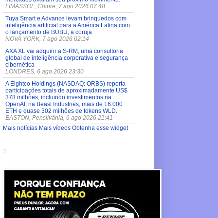
LIMASSOL, Chipre, 7 ago 2026 07:48
Tuya Smart e Advance levam brinquedos com
inteligência artificial para a América Latina com
o lançamento de BUBU, a coruja
NOVA YORK, 7 ago 2026 02:14
AXA XL vai adquirir a S-RM, uma consultoria
global de inteligência corporativa e segurança
cibernética
LONDRES, 6 ago 2026 23:30
A Eightco Holdings (NASDAQ: ORBS) reporta
participações totais de aproximadamente US$
378 milhões, incluindo investimentos na
OpenAI, na Beast Industries, mais de 16.000
ETH e quase 302 milhões de tokens WLD.
EASTON, Pensilvânia, 6 ago 2026 21:41
Mais notícias
Mais vídeos
Obtenha esse widget