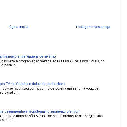
Página inicial
Postagem mais antiga
ham espaço entre viagens de inverno
natureza e programação voltada aos casais A Costa dos Corais, no
a particip...
 TV no Youtube é deletado por hackers
 mundo - se mobilizou com o sonho de Lorena em ser uma youtuber
u canal ch...
ne desempenho e tecnologia no segmento premium
 quattro e transmissão S tronic de sete marchas Texto: Sérgio Dias
 sua pre...