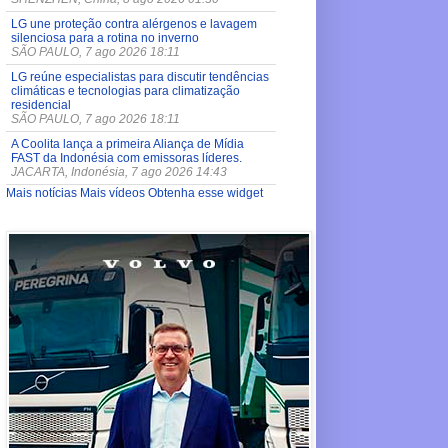
LG une proteção contra alérgenos e lavagem
silenciosa para a rotina no inverno
SÃO PAULO, 7 ago 2026 18:11
LG reúne especialistas para discutir tendências
climáticas e tecnologias para climatização
residencial
SÃO PAULO, 7 ago 2026 18:11
A Coolita lança a primeira Aliança de Mídia
FAST da Indonésia com emissoras líderes.
JACARTA, Indonésia, 7 ago 2026 14:43
Mais notícias
Mais vídeos
Obtenha esse widget