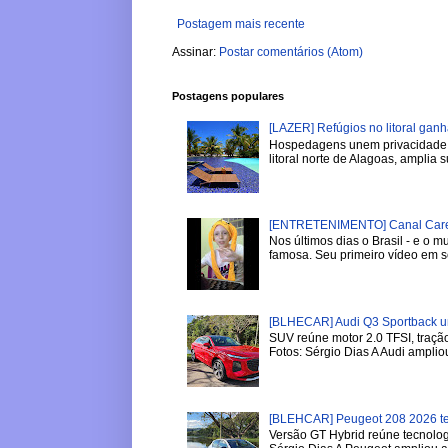
Postagem mais recente
Assinar:
Postar comentários (Atom)
Postagens populares
[LAZER] Refúgios no litoral gan
Hospedagens unem privacidade, 
litoral norte de Alagoas, amplia su
[ENTRETENIMENTO] Canal Careca
Nos últimos dias o Brasil - e o
famosa. Seu primeiro vídeo em se
[BLHECAR] Audi Q3 Sportback u
SUV reúne motor 2.0 TFSI, tração
Fotos: Sérgio Dias A Audi ampliou
[BLEHCAR] Peugeot 208 2026 tem
Versão GT Hybrid reúne tecnologi