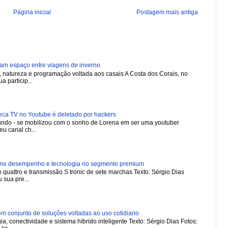
Página inicial
Postagem mais antiga
ham espaço entre viagens de inverno
natureza e programação voltada aos casais A Costa dos Corais, no
a particip...
 TV no Youtube é deletado por hackers
 mundo - se mobilizou com o sonho de Lorena em ser uma youtuber
u canal ch...
ne desempenho e tecnologia no segmento premium
 quattro e transmissão S tronic de sete marchas Texto: Sérgio Dias
 sua pre...
 conjunto de soluções voltadas ao uso cotidiano
a, conectividade e sistema híbrido inteligente Texto: Sérgio Dias Fotos: