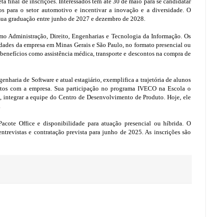
a final de inscrições. Interessados têm até 30 de maio para se candidatar
os para o setor automotivo e incentivar a inovação e a diversidade. O
 sua graduação entre junho de 2027 e dezembro de 2028.
mo Administração, Direito, Engenharias e Tecnologia da Informação. Os
idades da empresa em Minas Gerais e São Paulo, no formato presencial ou
 benefícios como assistência médica, transporte e descontos na compra de
nharia de Software e atual estagiário, exemplifica a trajetória de alunos
atos com a empresa. Sua participação no programa IVECO na Escola o
, integrar a equipe do Centro de Desenvolvimento de Produto. Hoje, ele
.
cote Office e disponibilidade para atuação presencial ou híbrida. O
 entrevistas e contratação prevista para junho de 2025. As inscrições são