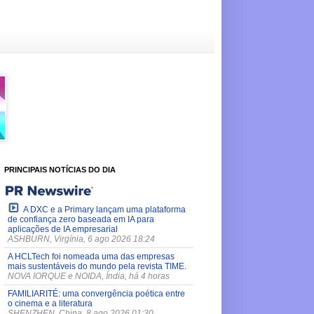
PRINCIPAIS NOTÍCIAS DO DIA
A DXC e a Primary lançam uma plataforma
de confiança zero baseada em IA para
aplicações de IA empresarial
ASHBURN, Virgínia, 6 ago 2026 18:24
A HCLTech foi nomeada uma das empresas
mais sustentáveis do mundo pela revista TIME.
NOVA IORQUE e NOIDA, Índia, há 4 horas
FAMILIARITÉ: uma convergência poética entre
o cinema e a literatura
SHENZHEN, China, 8 ago 2026 01:30