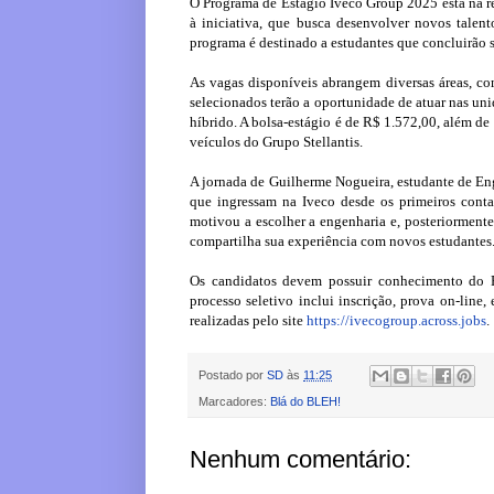
O Programa de Estágio Iveco Group 2025 está na ret
à iniciativa, que busca desenvolver novos talent
programa é destinado a estudantes que concluirão
As vagas disponíveis abrangem diversas áreas, co
selecionados terão a oportunidade de atuar nas un
híbrido. A bolsa-estágio é de R$ 1.572,00, além de
veículos do Grupo Stellantis.
A jornada de Guilherme Nogueira, estudante de Enge
que ingressam na Iveco desde os primeiros cont
motivou a escolher a engenharia e, posteriormente
compartilha sua experiência com novos estudantes
Os candidatos devem possuir conhecimento do Pa
processo seletivo inclui inscrição, prova on-line,
realizadas pelo site
https://ivecogroup.across.jobs
.
Postado por
SD
às
11:25
Marcadores:
Blá do BLEH!
Nenhum comentário: