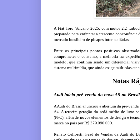
A Fiat Toro Volcano 2025, com motor 2.2 turbod
preparado para enfrentar a crescente concorrência
mercado brasileiro de picapes intermediárias.
Entre os principais pontos positivos observa
comprometer o consumo; a melhoria na experiênc
modelo, que continua sendo um diferencial visí
sistema multimídia, que ainda exige múltiplas eta
Notas Ráp
Audi inicia pré-venda do novo A5 no Brasi
A Audi do Brasil anunciou a abertura da pré-venda
A4. A terceira geração do sedã médio de luxo s
(PPC), além de novos elementos de design e tecnol
marca no país por R$ 379.990,000.
Renato Celiberti, head de Vendas da Audi do Br
atributos únicos em termos de design, desempenh