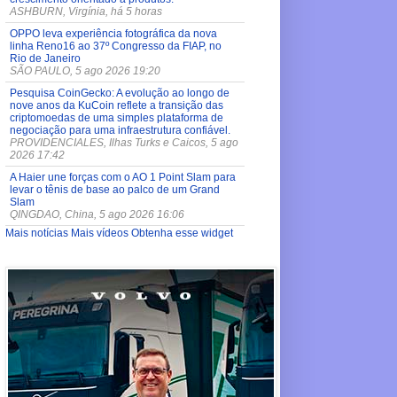
ASHBURN, Virgínia, há 5 horas
OPPO leva experiência fotográfica da nova
linha Reno16 ao 37º Congresso da FIAP, no
Rio de Janeiro
SÃO PAULO, 5 ago 2026 19:20
Pesquisa CoinGecko: A evolução ao longo de
nove anos da KuCoin reflete a transição das
criptomoedas de uma simples plataforma de
negociação para uma infraestrutura confiável.
PROVIDENCIALES, Ilhas Turks e Caicos, 5 ago
2026 17:42
A Haier une forças com o AO 1 Point Slam para
levar o tênis de base ao palco de um Grand
Slam
QINGDAO, China, 5 ago 2026 16:06
Mais notícias
Mais vídeos
Obtenha esse widget