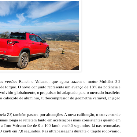
as versões Ranch e Volcano, que agora trazem o motor MultiJet 2.2
 de torque. O novo conjunto representa um avanço de 18% na potência e
volvido globalmente, o propulsor foi adaptado para o mercado brasileiro
 cabeçote de alumínio, turbocompressor de geometria variável, injeção
la ZF, também passou por alterações. A nova calibração, o conversor de
 mais longa se refletem tanto em acelerações mais consistentes quanto em
a Toro Volcano faz de 0 a 100 km/h em 9,6 segundos. Já nas retomadas,
0 km/h em 7,8 segundos. Nas ultrapassagens durante o trajeto rodoviário,