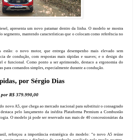
iesel, apresenta um novo patamar dentro da linha. O modelo se mostra
 do segmento, mantendo características que o colocam como referência no
dos estão: o novo motor, que entrega desempenho mais elevado sem
ia de condução, com respostas mais rápidas e suaves; e o design do
vel e funcional. Como ponto a ser aprimorado, destaco a ergonomia do
pas para comandos simples, especialmente durante a condução.
idas, por Sérgio Dias
l por R$ 379.990,00
 do novo A5, que chega ao mercado nacional para substituir o consagrado
e destaca pelo lançamento da inédita Plataforma Premium a Combustão
ogia. O modelo já pode ser reservado nas mais de 40 concessionárias da
asil, reforçou a importância estratégica do modelo: “o novo A5 reúne
o, equipamentos e dinâmica de condução auxiliada pela tração quattro.