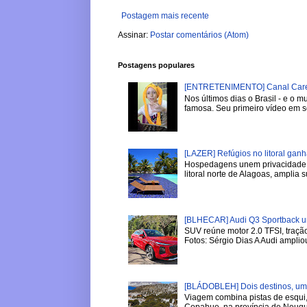
Postagem mais recente
Assinar:
Postar comentários (Atom)
Postagens populares
[ENTRETENIMENTO] Canal Careca
Nos últimos dias o Brasil - e o
famosa. Seu primeiro vídeo em se
[LAZER] Refúgios no litoral gan
Hospedagens unem privacidade, 
litoral norte de Alagoas, amplia su
[BLHECAR] Audi Q3 Sportback u
SUV reúne motor 2.0 TFSI, tração
Fotos: Sérgio Dias A Audi ampliou
[BLÁDOBLEH] Dois destinos, um i
Viagem combina pistas de esqui,
Copahue, na província de Neuqu