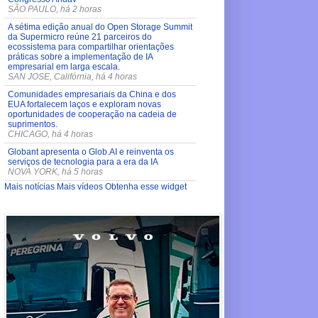
SÃO PAULO, há 2 horas
A sétima edição anual do Open Storage Summit
da Supermicro reúne 21 parceiros do
ecossistema para compartilhar orientações
práticas sobre a implementação de IA
empresarial em larga escala.
SAN JOSE, Califórnia, há 4 horas
Comunidades empresariais da China e dos
EUA fortalecem laços e exploram novas
oportunidades de cooperação na cadeia de
suprimentos.
CHICAGO, há 4 horas
Globant apresenta o Glob.AI e reinventa os
serviços de tecnologia para a era da IA
NOVA YORK, há 5 horas
Mais notícias
Mais vídeos
Obtenha esse widget