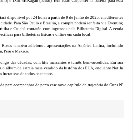
solo) e Duff McKagan (baixo), terá Isaac Carpenter na bateria para essa
ará disponível por 24 horas a partir de 9 de junho de 2025, em diferentes
idade. Para São Paulo e Brasília, a compra poderá ser feita via Eventim;
ritiba e Cuiabá contarão com ingressos pela Bilheteria Digital. A venda
cíficas para bilheteiras físicas e online em cada local.
’ Roses também adicionou apresentações na América Latina, incluindo
a, Peru e México.
longo das décadas, com hits marcantes e turnês bem-sucedidas. Em sua
nou o álbum de estreia mais vendido da história dos EUA, enquanto Not In
s lucrativas de todos os tempos.
nda para acompanhar de perto esse novo capítulo da trajetória do Guns N’