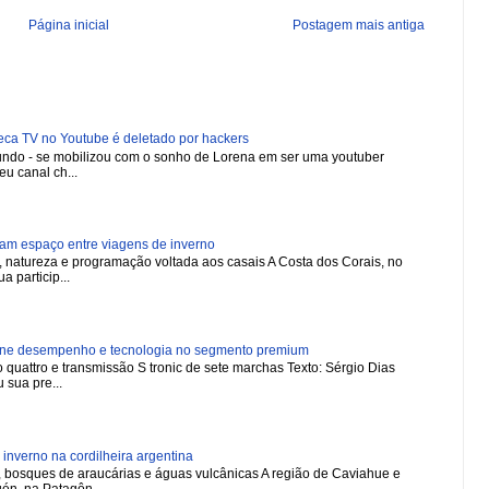
Página inicial
Postagem mais antiga
 TV no Youtube é deletado por hackers
 mundo - se mobilizou com o sonho de Lorena em ser uma youtuber
u canal ch...
ham espaço entre viagens de inverno
natureza e programação voltada aos casais A Costa dos Corais, no
a particip...
ne desempenho e tecnologia no segmento premium
 quattro e transmissão S tronic de sete marchas Texto: Sérgio Dias
 sua pre...
nverno na cordilheira argentina
 bosques de araucárias e águas vulcânicas A região de Caviahue e
én, na Patagôn...