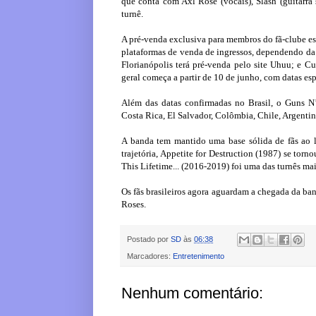
que conta com Axl Rose (vocais), Slash (guitarra 
turnê.
A pré-venda exclusiva para membros do fã-clube est
plataformas de venda de ingressos, dependendo da c
Florianópolis terá pré-venda pelo site Uhuu; e Cu
geral começa a partir de 10 de junho, com datas espe
Além das datas confirmadas no Brasil, o Guns N
Costa Rica, El Salvador, Colômbia, Chile, Argentin
A banda tem mantido uma base sólida de fãs ao 
trajetória, Appetite for Destruction (1987) se tor
This Lifetime... (2016-2019) foi uma das turnês mai
Os fãs brasileiros agora aguardam a chegada da ba
Roses.
Postado por
SD
às
06:38
Marcadores:
Entretenimento
Nenhum comentário: