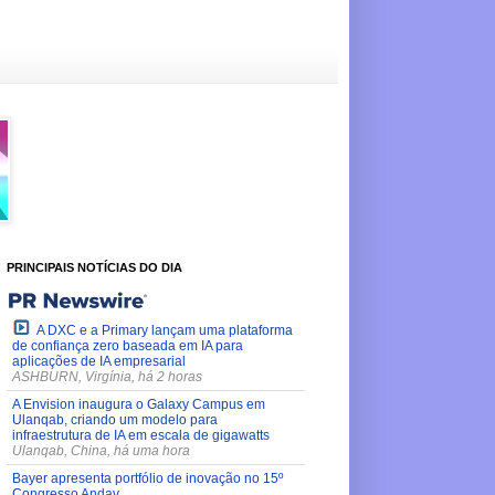
PRINCIPAIS NOTÍCIAS DO DIA
A DXC e a Primary lançam uma plataforma
de confiança zero baseada em IA para
aplicações de IA empresarial
ASHBURN, Virgínia, há 2 horas
A Envision inaugura o Galaxy Campus em
Ulanqab, criando um modelo para
infraestrutura de IA em escala de gigawatts
Ulanqab, China, há uma hora
Bayer apresenta portfólio de inovação no 15º
Congresso Andav