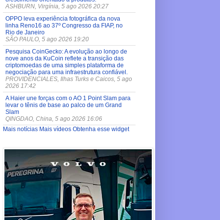
ASHBURN, Virgínia, 5 ago 2026 20:27
OPPO leva experiência fotográfica da nova
linha Reno16 ao 37º Congresso da FIAP, no
Rio de Janeiro
SÃO PAULO, 5 ago 2026 19:20
Pesquisa CoinGecko: A evolução ao longo de
nove anos da KuCoin reflete a transição das
criptomoedas de uma simples plataforma de
negociação para uma infraestrutura confiável.
PROVIDENCIALES, Ilhas Turks e Caicos, 5 ago
2026 17:42
A Haier une forças com o AO 1 Point Slam para
levar o tênis de base ao palco de um Grand
Slam
QINGDAO, China, 5 ago 2026 16:06
Mais notícias
Mais vídeos
Obtenha esse widget