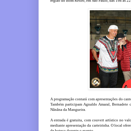
região do Bom Retiro, em São Paulo, das 19h às 22
A programação contará com apresentações do canto
Também participam Agnaldo Amaral, Bernadete c
Nãnãna da Mangueira.
A entrada é gratuita, com couvert artístico no v
mediante apresentação da carteirinha. O local ofe
de boteco durante o evento.