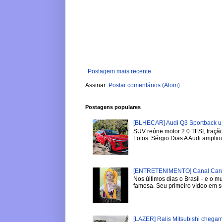
Postagem mais recente
Assinar:
Postar comentários (Atom)
Postagens populares
[BLHECAR] Audi Q3 Sportback u
SUV reúne motor 2.0 TFSI, tração
Fotos: Sérgio Dias A Audi ampliou
[ENTRETENIMENTO] Canal Careca
Nos últimos dias o Brasil - e o
famosa. Seu primeiro vídeo em se
[LAZER] Ralis Mitsubishi chega