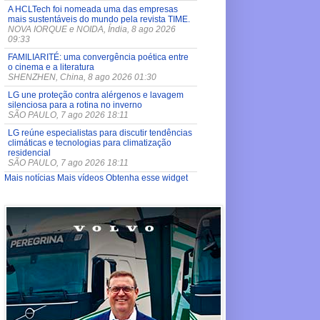
A HCLTech foi nomeada uma das empresas
mais sustentáveis do mundo pela revista TIME.
NOVA IORQUE e NOIDA, Índia, 8 ago 2026
09:33
FAMILIARITÉ: uma convergência poética entre
o cinema e a literatura
SHENZHEN, China, 8 ago 2026 01:30
LG une proteção contra alérgenos e lavagem
silenciosa para a rotina no inverno
SÃO PAULO, 7 ago 2026 18:11
LG reúne especialistas para discutir tendências
climáticas e tecnologias para climatização
residencial
SÃO PAULO, 7 ago 2026 18:11
Mais notícias
Mais vídeos
Obtenha esse widget