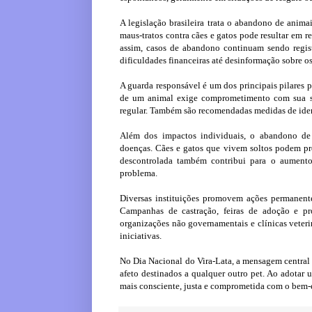
A legislação brasileira trata o abandono de anim
maus-tratos contra cães e gatos pode resultar em r
assim, casos de abandono continuam sendo regis
dificuldades financeiras até desinformação sobre o
A guarda responsável é um dos principais pilares 
de um animal exige comprometimento com sua s
regular. Também são recomendadas medidas de iden
Além dos impactos individuais, o abandono de 
doenças. Cães e gatos que vivem soltos podem pre
descontrolada também contribui para o aument
problema.
Diversas instituições promovem ações permanente
Campanhas de castração, feiras de adoção e pr
organizações não governamentais e clínicas veterin
iniciativas.
No Dia Nacional do Vira-Lata, a mensagem central 
afeto destinados a qualquer outro pet. Ao adotar
mais consciente, justa e comprometida com o bem-e