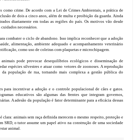
ais como crime. De acordo com a Lei de Crimes Ambientais, a prática de
eclusão de dois a cinco anos, além de multa e proibição da guarda. Ainda
trados diariamente em todas as regiões do país. Os motivos vão desde
s cuidados necessários.
para combater o ciclo de abandono. Isso implica reconhecer que a adoção
aúde, alimentação, ambiente adequado e acompanhamento veterinário
tificação, como uso de coleiras com plaquetas e microchipagem.
animais pode provocar desequilíbrios ecológicos e disseminação de
dar espécies silvestres e atuar como vetores de zoonoses. A reprodução
o da população de rua, tornando mais complexa a gestão pública do
s para incentivar a adoção e o controle populacional de cães e gatos.
ogramas educativos são algumas das frentes que integram governos,
árias. A adesão da população é fator determinante para a eficácia dessas
é clara: animais sem raça definida merecem o mesmo respeito, proteção e
 um SRD, o tutor assume um papel ativo na construção de uma sociedade
star animal.