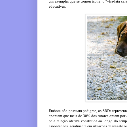
um exemplar que se tornou ícone: o “vira-lata car
educativas.
Embora não possuam pedigree, os SRDs representa
apontam que mais de 30% dos tutores optam por c
pela relação afetiva construída ao longo do te
espontâneos, geralmente em situações de resgate o