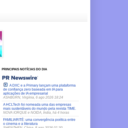
PRINCIPAIS NOTÍCIAS DO DIA
A DXC e a Primary lançam uma plataforma
de confiança zero baseada em IA para
aplicações de IA empresarial
ASHBURN, Virgínia, 6 ago 2026 18:24
A HCLTech foi nomeada uma das empresas
mais sustentáveis do mundo pela revista TIME.
NOVA IORQUE e NOIDA, Índia, há 4 horas
FAMILIARITÉ: uma convergência poética entre
o cinema e a literatura
SHENZHEN, China, 8 ago 2026 01:30