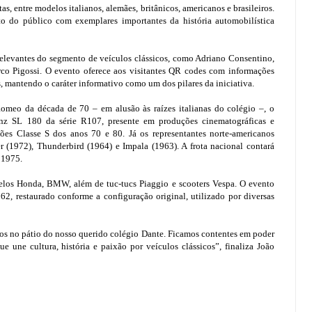
, entre modelos italianos, alemães, britânicos, americanos e brasileiros.
to do público com exemplares importantes da história automobilística
elevantes do segmento de veículos clássicos, como Adriano Consentino,
rco Pigossi. O evento oferece aos visitantes QR codes com informações
s, mantendo o caráter informativo como um dos pilares da iniciativa.
omeo da década de 70 – em alusão às raízes italianas do colégio –, o
z SL 180 da série R107, presente em produções cinematográficas e
ões Classe S dos anos 70 e 80. Já os representantes norte-americanos
(1972), Thunderbird (1964) e Impala (1963). A frota nacional contará
 1975.
os Honda, BMW, além de tuc-tucs Piaggio e scooters Vespa. O evento
2, restaurado conforme a configuração original, utilizado por diversas
dos no pátio do nosso querido colégio Dante. Ficamos contentes em poder
 une cultura, história e paixão por veículos clássicos”, finaliza João