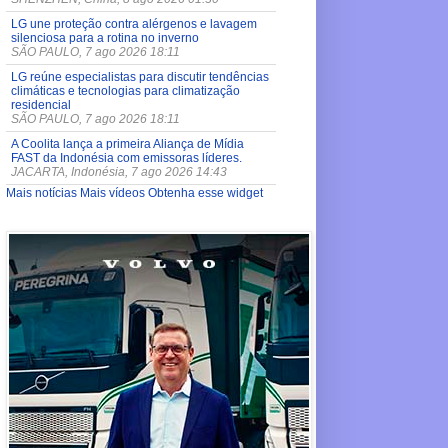
LG une proteção contra alérgenos e lavagem
silenciosa para a rotina no inverno
SÃO PAULO, 7 ago 2026 18:11
LG reúne especialistas para discutir tendências
climáticas e tecnologias para climatização
residencial
SÃO PAULO, 7 ago 2026 18:11
A Coolita lança a primeira Aliança de Mídia
FAST da Indonésia com emissoras líderes.
JACARTA, Indonésia, 7 ago 2026 14:43
Mais notícias
Mais vídeos
Obtenha esse widget