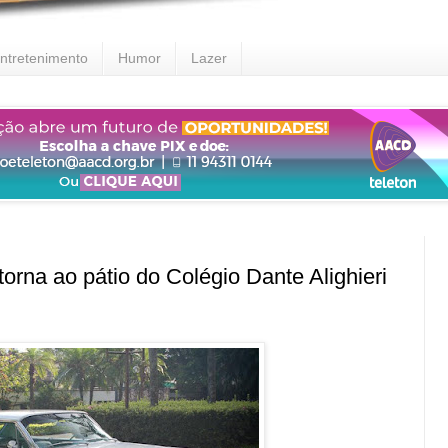
ntretenimento
Humor
Lazer
orna ao pátio do Colégio Dante Alighieri