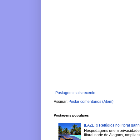
Postagem mais recente
Assinar:
Postar comentários (Atom)
Postagens populares
[LAZER] Refúgios no litoral gan
Hospedagens unem privacidade, 
litoral norte de Alagoas, amplia su