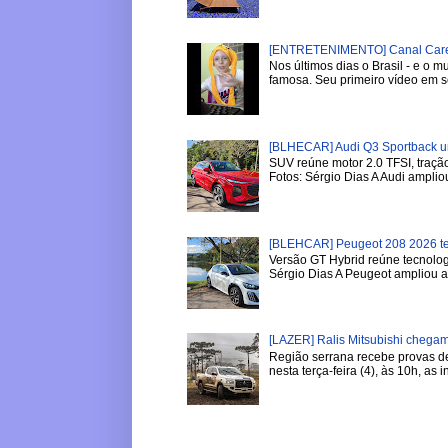
[ENTRETENIMENTO] Canal Careca
Nos últimos dias o Brasil - e o
famosa. Seu primeiro vídeo em se
[BLHECAR] Audi Q3 Sportback u
SUV reúne motor 2.0 TFSI, tração
Fotos: Sérgio Dias A Audi ampliou
[BLEHCAR] Peugeot 208 2026 tem
Versão GT Hybrid reúne tecnologi
Sérgio Dias A Peugeot ampliou a l
[LAZER] Ralis Mitsubishi chega
Região serrana recebe provas de 
nesta terça-feira (4), às 10h, as in