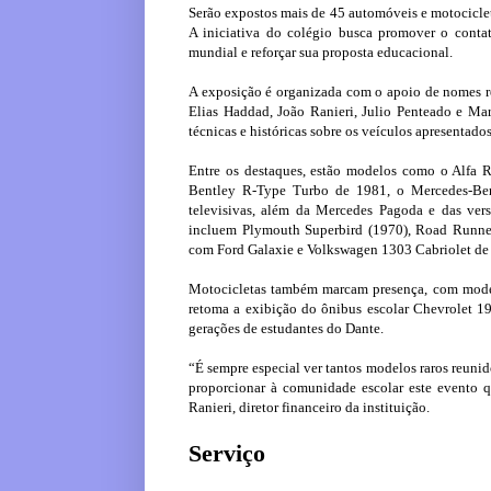
Serão expostos mais de 45 automóveis e motocicletas
A iniciativa do colégio busca promover o conta
mundial e reforçar sua proposta educacional.
A exposição é organizada com o apoio de nomes r
Elias Haddad, João Ranieri, Julio Penteado e Ma
técnicas e históricas sobre os veículos apresentado
Entre os destaques, estão modelos como o Alfa R
Bentley R-Type Turbo de 1981, o Mercedes-Ben
televisivas, além da Mercedes Pagoda e das vers
incluem Plymouth Superbird (1970), Road Runner 
com Ford Galaxie e Volkswagen 1303 Cabriolet de
Motocicletas também marcam presença, com model
retoma a exibição do ônibus escolar Chevrolet 196
gerações de estudantes do Dante.
“É sempre especial ver tantos modelos raros reuni
proporcionar à comunidade escolar este evento que
Ranieri, diretor financeiro da instituição.
Serviço