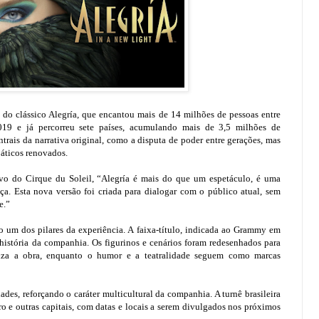
 do clássico Alegría, que encantou mais de 14 milhões de pessoas entre
9 e já percorreu sete países, acumulando mais de 3,5 milhões de
rais da narrativa original, como a disputa de poder entre gerações, mas
áticos renovados.
ivo do Cirque du Soleil, “Alegría é mais do que um espetáculo, é uma
nça. Esta nova versão foi criada para dialogar com o público atual, sem
e.”
o um dos pilares da experiência. A faixa-título, indicada ao Grammy em
stória da companhia. Os figurinos e cenários foram redesenhados para
teriza a obra, enquanto o humor e a teatralidade seguem como marcas
ades, reforçando o caráter multicultural da companhia. A turnê brasileira
ro e outras capitais, com datas e locais a serem divulgados nos próximos