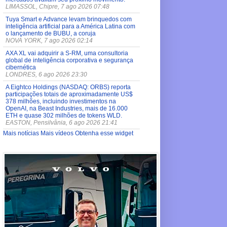
LIMASSOL, Chipre, 7 ago 2026 07:48
Tuya Smart e Advance levam brinquedos com
inteligência artificial para a América Latina com
o lançamento de BUBU, a coruja
NOVA YORK, 7 ago 2026 02:14
AXA XL vai adquirir a S-RM, uma consultoria
global de inteligência corporativa e segurança
cibernética
LONDRES, 6 ago 2026 23:30
A Eightco Holdings (NASDAQ: ORBS) reporta
participações totais de aproximadamente US$
378 milhões, incluindo investimentos na
OpenAI, na Beast Industries, mais de 16.000
ETH e quase 302 milhões de tokens WLD.
EASTON, Pensilvânia, 6 ago 2026 21:41
Mais notícias
Mais vídeos
Obtenha esse widget