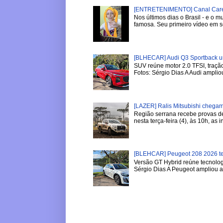
[ENTRETENIMENTO] Canal Careca
Nos últimos dias o Brasil - e o
famosa. Seu primeiro vídeo em se
[BLHECAR] Audi Q3 Sportback u
SUV reúne motor 2.0 TFSI, tração
Fotos: Sérgio Dias A Audi ampliou
[LAZER] Ralis Mitsubishi chega
Região serrana recebe provas de 
nesta terça-feira (4), às 10h, as in
[BLEHCAR] Peugeot 208 2026 tem
Versão GT Hybrid reúne tecnologi
Sérgio Dias A Peugeot ampliou a l