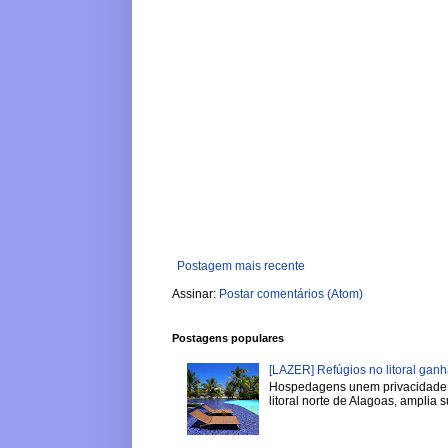
Postagem mais recente
Assinar:
Postar comentários (Atom)
Postagens populares
[LAZER] Refúgios no litoral gan
Hospedagens unem privacidade, 
litoral norte de Alagoas, amplia su