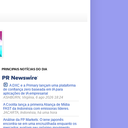
PRINCIPAIS NOTÍCIAS DO DIA
A DXC e a Primary lançam uma plataforma
de confiança zero baseada em IA para
aplicações de IA empresarial
ASHBURN, Virgínia, 6 ago 2026 18:24
A Coolita lança a primeira Aliança de Mídia
FAST da Indonésia com emissoras líderes.
JACARTA, Indonésia, há uma hora
Análise da FP Markets: O iene japonês
encontra-se em uma encruzilhada enquanto os
mercados avaliam seu próximo movimento.