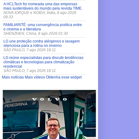
A HCLTech foi nomeada uma das empresas
mais sustentáveis do mundo pela revista TIME.
NOVA IORQUE e NOIDA, Índia, 8 ago 2026
09:33
FAMILIARITÉ: uma convergência poética entre
o cinema e a literatura
SHENZHEN, China, 8 ago 2026 01:30
LG une proteção contra alérgenos e lavagem
silenciosa para a rotina no inverno
SÃO PAULO, 7 ago 2026 18:11
LG reúne especialistas para discutir tendências
climáticas e tecnologias para climatização
residencial
SÃO PAULO, 7 ago 2026 18:11
Mais notícias
Mais vídeos
Obtenha esse widget