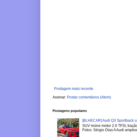
Postagem mais recente
Assinar:
Postar comentários (Atom)
Postagens populares
[BLHECAR] Audi Q3 Sportback u
SUV reúne motor 2.0 TFSI, tração
Fotos: Sérgio Dias A Audi ampliou