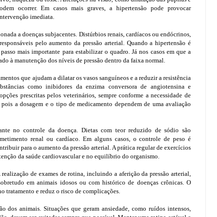
odem ocorrer. Em casos mais graves, a hipertensão pode provocar
ntervenção imediata.
ionada a doenças subjacentes. Distúrbios renais, cardíacos ou endócrinos,
responsáveis pelo aumento da pressão arterial. Quando a hipertensão é
 passo mais importante para estabilizar o quadro. Já nos casos em que a
ltado à manutenção dos níveis de pressão dentro da faixa normal.
mentos que ajudam a dilatar os vasos sanguíneos e a reduzir a resistência
Substâncias como inibidores da enzima conversora de angiotensina e
opções prescritas pelos veterinários, sempre conforme a necessidade de
a, pois a dosagem e o tipo de medicamento dependem de uma avaliação
nte no controle da doença. Dietas com teor reduzido de sódio são
etimento renal ou cardíaco. Em alguns casos, o controle de peso é
ribuir para o aumento da pressão arterial. A prática regular de exercícios
utenção da saúde cardiovascular e no equilíbrio do organismo.
ealização de exames de rotina, incluindo a aferição da pressão arterial,
 sobretudo em animais idosos ou com histórico de doenças crônicas. O
o tratamento e reduz o risco de complicações.
são dos animais. Situações que geram ansiedade, como ruídos intensos,