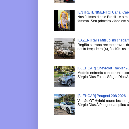
[ENTRETENIMENTO] Canal Careca
Nos últimos dias o Brasil - e o
famosa. Seu primeiro vídeo em se
[LAZER] Ralis Mitsubishi chega
Região serrana recebe provas de 
nesta terça-feira (4), às 10h, as in
[BLEHCAR] Chevrolet Tracker 20
Modelo enfrenta concorrentes co
Sérgio Dias Fotos: Sérgio Dias A 
[BLEHCAR] Peugeot 208 2026 tem
Versão GT Hybrid reúne tecnologi
Sérgio Dias A Peugeot ampliou a l