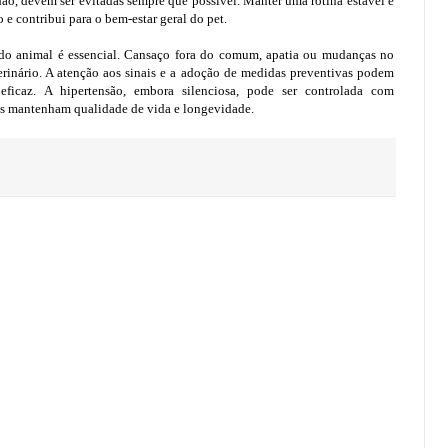
o, devem ser evitadas sempre que possível. Manter uma rotina estável e
e contribui para o bem-estar geral do pet.
do animal é essencial. Cansaço fora do comum, apatia ou mudanças no
terinário. A atenção aos sinais e a adoção de medidas preventivas podem
eficaz. A hipertensão, embora silenciosa, pode ser controlada com
s mantenham qualidade de vida e longevidade.