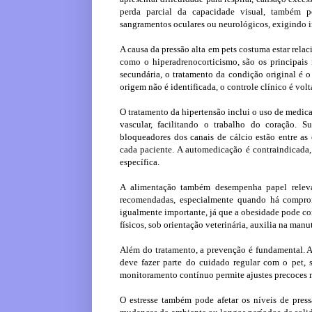
perda parcial da capacidade visual, também p
sangramentos oculares ou neurológicos, exigindo i
A causa da pressão alta em pets costuma estar relac
como o hiperadrenocorticismo, são os principais 
secundária, o tratamento da condição original é o
origem não é identificada, o controle clínico é vo
O tratamento da hipertensão inclui o uso de medica
vascular, facilitando o trabalho do coração. 
bloqueadores dos canais de cálcio estão entre as 
cada paciente. A automedicação é contraindicad
específica.
A alimentação também desempenha papel releva
recomendadas, especialmente quando há comprom
igualmente importante, já que a obesidade pode cont
físicos, sob orientação veterinária, auxilia na man
Além do tratamento, a prevenção é fundamental. A r
deve fazer parte do cuidado regular com o pet,
monitoramento contínuo permite ajustes precoces n
O estresse também pode afetar os níveis de pres