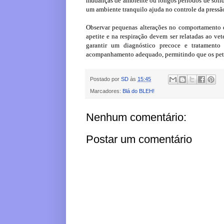
mudanças de ambiente ou longos períodos de solidã
um ambiente tranquilo ajuda no controle da pressão 
Observar pequenas alterações no comportamento 
apetite e na respiração devem ser relatadas ao ve
garantir um diagnóstico precoce e tratamento 
acompanhamento adequado, permitindo que os pet
Postado por
SD
às
15:45
Marcadores:
Blá do BLEH!
Nenhum comentário:
Postar um comentário