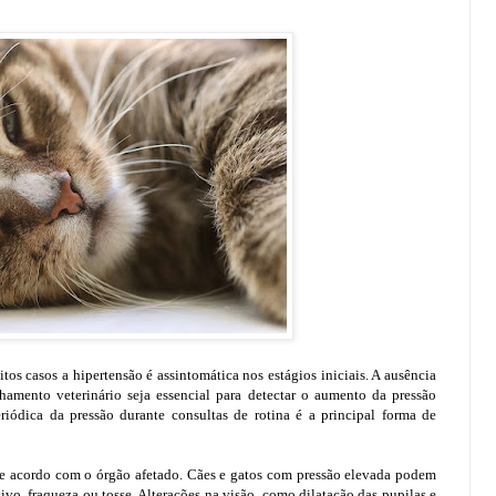
os casos a hipertensão é assintomática nos estágios iniciais. A ausência
hamento veterinário seja essencial para detectar o aumento da pressão
riódica da pressão durante consultas de rotina é a principal forma de
de acordo com o órgão afetado. Cães e gatos com pressão elevada podem
sivo, fraqueza ou tosse. Alterações na visão, como dilatação das pupilas e