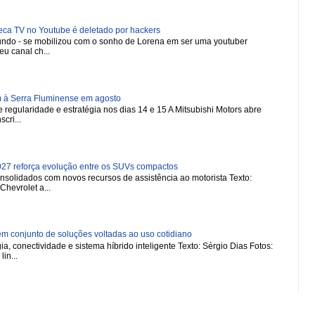
 TV no Youtube é deletado por hackers
 mundo - se mobilizou com o sonho de Lorena em ser uma youtuber
u canal ch...
m à Serra Fluminense em agosto
regularidade e estratégia nos dias 14 e 15 A Mitsubishi Motors abre
scri...
27 reforça evolução entre os SUVs compactos
nsolidados com novos recursos de assistência ao motorista Texto:
Chevrolet a...
 conjunto de soluções voltadas ao uso cotidiano
a, conectividade e sistema híbrido inteligente Texto: Sérgio Dias Fotos:
in...