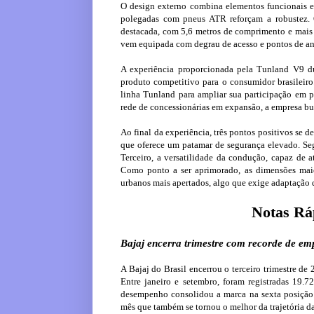
O design externo combina elementos funcionais e d
polegadas com pneus ATR reforçam a robustez. 
destacada, com 5,6 metros de comprimento e mais 
vem equipada com degrau de acesso e pontos de a
A experiência proporcionada pela Tunland V9 d
produto competitivo para o consumidor brasileiro
linha Tunland para ampliar sua participação em
rede de concessionárias em expansão, a empresa bus
Ao final da experiência, três pontos positivos se d
que oferece um patamar de segurança elevado. Se
Terceiro, a versatilidade da condução, capaz de a
Como ponto a ser aprimorado, as dimensões mai
urbanos mais apertados, algo que exige adaptação 
Notas Ráp
Bajaj encerra trimestre com recorde de em
A Bajaj do Brasil encerrou o terceiro trimestre 
Entre janeiro e setembro, foram registradas 19
desempenho consolidou a marca na sexta posição 
mês que também se tornou o melhor da trajetória d