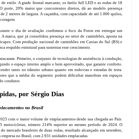
e estilo. A grade frontal marcante, os faróis full LED e as rodas de 18
O porte, 20% maior que concorrentes diretos, dá ao modelo presença
de 2 metros de largura. A caçamba, com capacidade de até 1.000 quilos,
ncoragem.
urante o dia de avaliação confirmou o foco da Foton em entregar um
. A marca, que já consolidou presença no setor de caminhões, aposta na
 picapes. Com produção nacional de caminhões em Caxias do Sul (RS) e
ca respaldo estrutural para sustentar esse crescimento.
estacaram. Primeiro, o conjunto de tecnologias de assistência à condução,
gundo o espaço interno amplo e bem aproveitado, que garante conforto.
tender tanto no trânsito urbano quanto em rodovias e estradas de terra.
ores que a média do segmento podem dificultar manobras em espaços
do condutor.
idas, por Sérgio Dias
placamentos no Brasil
de 2025 com o maior volume de emplacamentos desde sua chegada ao País.
.725 motocicletas, número 214% superior ao mesmo período de 2024. O
do mercado brasileiro de duas rodas, resultado alcançado em setembro,
a empresa no Brasil, com 2.931 unidades emplacadas.