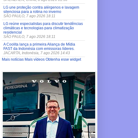
LG une proteção contra alérgenos e lavagem
silenciosa para a rotina no inverno
SÃO PAULO, 7 ago 2026 18:11
LG reúne especialistas para discutir tendências
climáticas e tecnologias para climatização
residencial
SÃO PAULO, 7 ago 2026 18:11
A Coolita lança a primeira Aliança de Mídia
FAST da Indonésia com emissoras líderes.
JACARTA, Indonésia, 7 ago 2026 14:43
Mais notícias
Mais vídeos
Obtenha esse widget