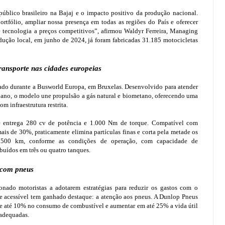
público brasileiro na Bajaj e o impacto positivo da produção nacional.
tfólio, ampliar nossa presença em todas as regiões do País e oferecer
 tecnologia a preços competitivos”, afirmou Waldyr Ferreira, Managing
odução local, em junho de 2024, já foram fabricadas 31.185 motocicletas
ransporte nas cidades europeias
do durante a Busworld Europa, em Bruxelas. Desenvolvido para atender
bano, o modelo une propulsão a gás natural e biometano, oferecendo uma
m infraestrutura restrita.
 entrega 280 cv de potência e 1.000 Nm de torque. Compatível com
 de 30%, praticamente elimina partículas finas e corta pela metade os
 500 km, conforme as condições de operação, com capacidade de
buídos em três ou quatro tanques.
 com pneus
onado motoristas a adotarem estratégias para reduzir os gastos com o
ca e acessível tem ganhado destaque: a atenção aos pneus. A Dunlop Pneus
e até 10% no consumo de combustível e aumentar em até 25% a vida útil
 adequadas.