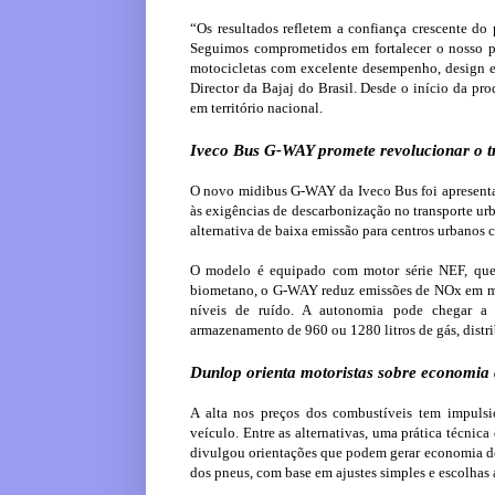
“Os resultados refletem a confiança crescente do 
Seguimos comprometidos em fortalecer o nosso por
motocicletas com excelente desempenho, design e
Director da Bajaj do Brasil. Desde o início da pr
em território nacional.
Iveco Bus G-WAY promete revolucionar o t
O novo midibus G-WAY da Iveco Bus foi apresenta
às exigências de descarbonização no transporte ur
alternativa de baixa emissão para centros urbanos co
O modelo é equipado com motor série NEF, que
biometano, o G-WAY reduz emissões de NOx em mais
níveis de ruído. A autonomia pode chegar a
armazenamento de 960 ou 1280 litros de gás, distri
Dunlop orienta motoristas sobre economia
A alta nos preços dos combustíveis tem impulsi
veículo. Entre as alternativas, uma prática técni
divulgou orientações que podem gerar economia d
dos pneus, com base em ajustes simples e escolhas