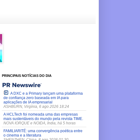
PRINCIPAIS NOTÍCIAS DO DIA
A DXC e a Primary lançam uma plataforma
de confiança zero baseada em IA para
aplicações de IA empresarial
ASHBURN, Virgínia, 6 ago 2026 18:24
A HCLTech foi nomeada uma das empresas
mais sustentáveis do mundo pela revista TIME.
NOVA IORQUE e NOIDA, Índia, há 5 horas
FAMILIARITÉ: uma convergência poética entre
o cinema e a literatura
SHENZHEN, China, 8 ago 2026 01:30