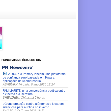
PRINCIPAIS NOTÍCIAS DO DIA
A DXC e a Primary lançam uma plataforma
de confiança zero baseada em IA para
aplicações de IA empresarial
ASHBURN, Virgínia, 6 ago 2026 18:24
FAMILIARITÉ: uma convergência poética entre
o cinema e a literatura
SHENZHEN, China, há 5 horas
LG une proteção contra alérgenos e lavagem
silenciosa para a rotina no inverno
SÃO PAULO, 7 ago 2026 18:11