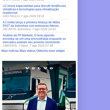
LG reúne especialistas para discutir tendências
climáticas e tecnologias para climatização
residencial
SÃO PAULO, 7 ago 2026 18:11
A Coolita lança a primeira Aliança de Mídia
FAST da Indonésia com emissoras líderes.
JACARTA, Indonésia, 7 ago 2026 14:43
Análise da FP Markets: O iene japonês
encontra-se em uma encruzilhada enquanto os
mercados avaliam seu próximo movimento.
LIMASSOL, Chipre, 7 ago 2026 07:48
Mais notícias
Mais vídeos
Obtenha esse widget