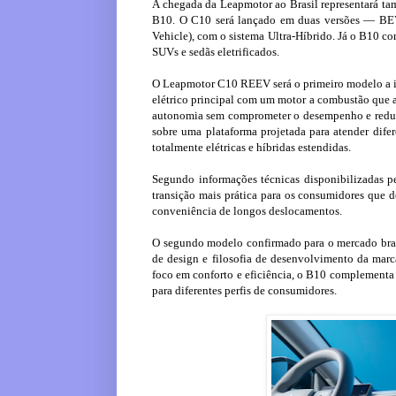
A chegada da Leapmotor ao Brasil representará ta
B10. O C10 será lançado em duas versões — BEV (
Vehicle), com o sistema Ultra-Híbrido. Já o B10 c
SUVs e sedãs eletrificados.
O Leapmotor C10 REEV será o primeiro modelo a in
elétrico principal com um motor a combustão que a
autonomia sem comprometer o desempenho e reduz 
sobre uma plataforma projetada para atender difer
totalmente elétricas e híbridas estendidas.
Segundo informações técnicas disponibilizadas 
transição mais prática para os consumidores que d
conveniência de longos deslocamentos.
O segundo modelo confirmado para o mercado bra
de design e filosofia de desenvolvimento da marc
foco em conforto e eficiência, o B10 complementa a 
para diferentes perfis de consumidores.