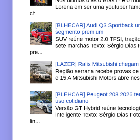
Nos últimos dias o Brasil - e o m
Lorena em ser uma youtuber famo
ch...
[BLHECAR] Audi Q3 Sportback un
segmento premium
SUV reúne motor 2.0 TFSI, tração 
sete marchas Texto: Sérgio Dias 
pre...
[LAZER] Ralis Mitsubishi chegam
Região serrana recebe provas de 
e 15 A Mitsubishi Motors abre nesta
[BLEHCAR] Peugeot 208 2026 tem
uso cotidiano
Versão GT Hybrid reúne tecnologi
inteligente Texto: Sérgio Dias Fo
lin...