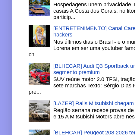
Hospedagens unem privacidade, 
casais A Costa dos Corais, no lito
particip...
[ENTRETENIMENTO] Canal Careca
hackers
Nos últimos dias o Brasil - e o m
Lorena em ser uma youtuber famo
ch...
[BLHECAR] Audi Q3 Sportback un
segmento premium
SUV reúne motor 2.0 TFSI, tração 
sete marchas Texto: Sérgio Dias 
pre...
[LAZER] Ralis Mitsubishi chegam
Região serrana recebe provas de 
e 15 A Mitsubishi Motors abre nesta
[BLEHCAR] Peugeot 208 2026 tem