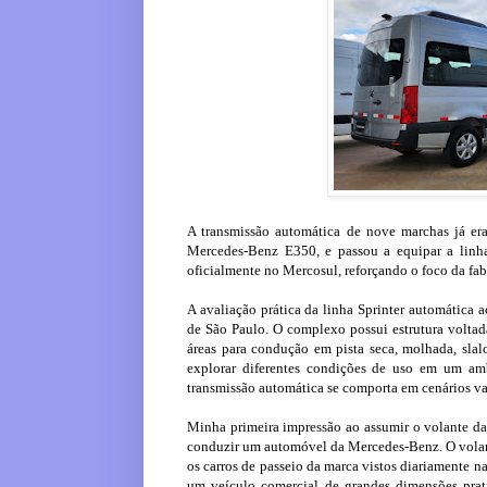
A transmissão automática de nove marchas já er
Mercedes-Benz E350, e passou a equipar a linh
oficialmente no Mercosul, reforçando o foco da fab
A avaliação prática da linha Sprinter automática 
de São Paulo. O complexo possui estrutura voltada
áreas para condução em pista seca, molhada, slalo
explorar diferentes condições de uso em um amb
transmissão automática se comporta em cenários va
Minha primeira impressão ao assumir o volante da
conduzir um automóvel da Mercedes-Benz. O volant
os carros de passeio da marca vistos diariamente n
um veículo comercial de grandes dimensões prati