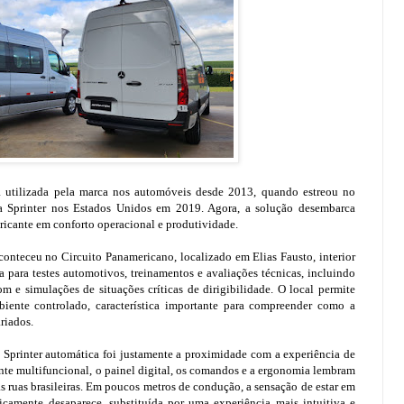
a utilizada pela marca nos automóveis desde 2013, quando estreou no
a Sprinter nos Estados Unidos em 2019. Agora, a solução desembarca
ricante em conforto operacional e produtividade.
aconteceu no Circuito Panamericano, localizado em Elias Fausto, interior
 para testes automotivos, treinamentos e avaliações técnicas, incluindo
m e simulações de situações críticas de dirigibilidade. O local permite
iente controlado, característica importante para compreender como a
riados.
 Sprinter automática foi justamente a proximidade com a experiência de
e multifuncional, o painel digital, os comandos e a ergonomia lembram
as ruas brasileiras. Em poucos metros de condução, a sensação de estar em
camente desaparece, substituída por uma experiência mais intuitiva e