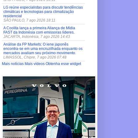
LG reúne especialistas para discutir tendências
climáticas e tecnologias para climatização
residencial
SÃO PAULO, 7 ago 2026 18:11
A Coolita lança a primeira Aliança de Mídia
FAST da Indonésia com emissoras líderes.
JACARTA, Indonésia, 7 ago 2026 14:43
Análise da FP Markets: O iene japonês
encontra-se em uma encruzilhada enquanto os
mercados avaliam seu próximo movimento.
LIMASSOL, Chipre, 7 ago 2026 07:48
Mais notícias
Mais vídeos
Obtenha esse widget