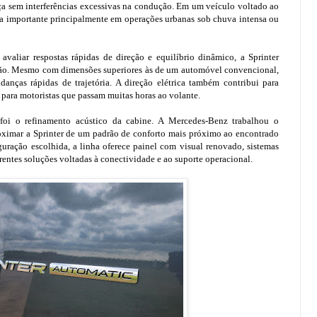
ça sem interferências excessivas na condução. Em um veículo voltado ao
orna importante principalmente em operações urbanas sob chuva intensa ou
avaliar respostas rápidas de direção e equilíbrio dinâmico, a Sprinter
ção. Mesmo com dimensões superiores às de um automóvel convencional,
anças rápidas de trajetória. A direção elétrica também contribui para
 para motoristas que passam muitas horas ao volante.
 foi o refinamento acústico da cabine. A Mercedes-Benz trabalhou o
oximar a Sprinter de um padrão de conforto mais próximo ao encontrado
ração escolhida, a linha oferece painel com visual renovado, sistemas
rentes soluções voltadas à conectividade e ao suporte operacional.