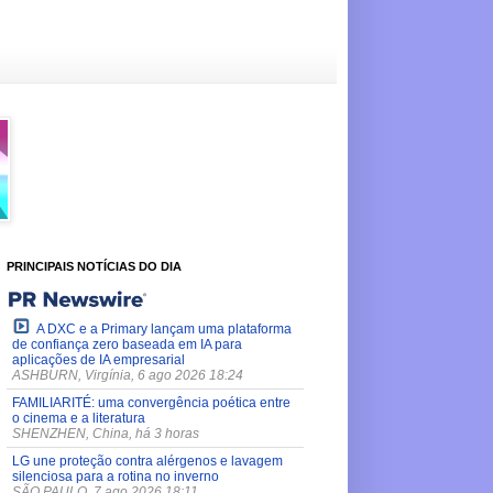
PRINCIPAIS NOTÍCIAS DO DIA
A DXC e a Primary lançam uma plataforma
de confiança zero baseada em IA para
aplicações de IA empresarial
ASHBURN, Virgínia, 6 ago 2026 18:24
FAMILIARITÉ: uma convergência poética entre
o cinema e a literatura
SHENZHEN, China, há 3 horas
LG une proteção contra alérgenos e lavagem
silenciosa para a rotina no inverno
SÃO PAULO, 7 ago 2026 18:11