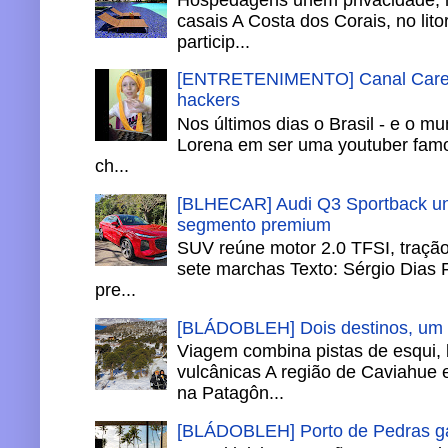
casais A Costa dos Corais, no lito
particip...
[ENTRETENIMENTO] Canal Careca
hackers
Nos últimos dias o Brasil - e o m
Lorena em ser uma youtuber famo
ch...
[BLHECAR] Audi Q3 Sportback un
segmento premium
SUV reúne motor 2.0 TFSI, tração 
sete marchas Texto: Sérgio Dias 
pre...
[BLÁDOBLEH] Dois destinos, um in
Viagem combina pistas de esqui,
vulcânicas A região de Caviahue
na Patagôn...
[BLÁDOBLEH] Porto de Pedras ga