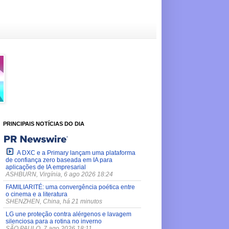
PRINCIPAIS NOTÍCIAS DO DIA
A DXC e a Primary lançam uma plataforma
de confiança zero baseada em IA para
aplicações de IA empresarial
ASHBURN, Virgínia, 6 ago 2026 18:24
FAMILIARITÉ: uma convergência poética entre
o cinema e a literatura
SHENZHEN, China, há 21 minutos
LG une proteção contra alérgenos e lavagem
silenciosa para a rotina no inverno
SÃO PAULO, 7 ago 2026 18:11