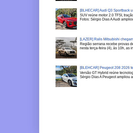
[BLHECAR] Audi Q3 Sportback u
SUV reúne motor 2.0 TFSI, tração
Fotos: Sérgio Dias A Audi ampliou
[LAZER] Ralis Mitsubishi chega
Região serrana recebe provas de 
nesta terça-feira (4), às 10h, as in
[BLEHCAR] Peugeot 208 2026 tem
Versão GT Hybrid reúne tecnologi
Sérgio Dias A Peugeot ampliou a l