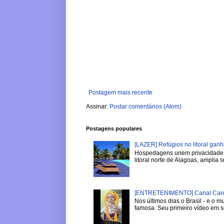
Postagem mais recente
Assinar:
Postar comentários (Atom)
Postagens populares
[LAZER] Refúgios no litoral gan
Hospedagens unem privacidade, 
litoral norte de Alagoas, amplia su
[ENTRETENIMENTO] Canal Careca
Nos últimos dias o Brasil - e o
famosa. Seu primeiro vídeo em se