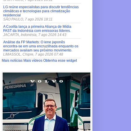
LG reúne especialistas para discutir tendências
climáticas e tecnologias para climatização
residencial
SÃO PAULO, 7 ago 2026 18:11
A Coolita lança a primeira Aliança de Mídia
FAST da Indonésia com emissoras líderes.
JACARTA, Indonésia, 7 ago 2026 14:43
Análise da FP Markets: O iene japonês
encontra-se em uma encruzilhada enquanto os
mercados avaliam seu próximo movimento.
LIMASSOL, Chipre, 7 ago 2026 07:48
Mais notícias
Mais vídeos
Obtenha esse widget