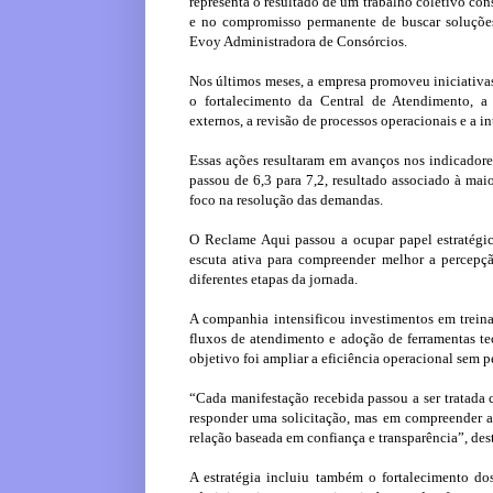
representa o resultado de um trabalho coletivo cons
e no compromisso permanente de buscar soluçõe
Evoy Administradora de Consórcios.
Nos últimos meses, a empresa promoveu iniciativas
o fortalecimento da Central de Atendimento, 
externos, a revisão de processos operacionais e a 
Essas ações resultaram em avanços nos indicador
passou de 6,3 para 7,2, resultado associado à ma
foco na resolução das demandas.
O Reclame Aqui passou a ocupar papel estratégi
escuta ativa para compreender melhor a percepç
diferentes etapas da jornada.
A companhia intensificou investimentos em trein
fluxos de atendimento e adoção de ferramentas 
objetivo foi ampliar a eficiência operacional sem 
“Cada manifestação recebida passou a ser tratad
responder uma solicitação, mas em compreender a 
relação baseada em confiança e transparência”, de
A estratégia incluiu também o fortalecimento dos