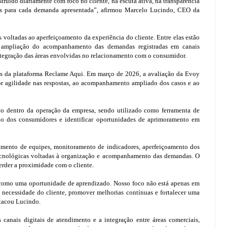
truído diariamente com foco no cliente, na escuta ativa, na transparência
s para cada demanda apresentada”, afirmou Marcelo Lucindo, CEO da
 voltadas ao aperfeiçoamento da experiência do cliente. Entre elas estão
a ampliação do acompanhamento das demandas registradas em canais
integração das áreas envolvidas no relacionamento com o consumidor.
es da plataforma Reclame Aqui. Em março de 2026, a avaliação da Evoy
ior agilidade nas respostas, ao acompanhamento ampliado dos casos e ao
co dentro da operação da empresa, sendo utilizado como ferramenta de
ão dos consumidores e identificar oportunidades de aprimoramento em
amento de equipes, monitoramento de indicadores, aperfeiçoamento dos
tecnológicas voltadas à organização e acompanhamento das demandas. O
perder a proximidade com o cliente.
a como uma oportunidade de aprendizado. Nosso foco não está apenas em
necessidade do cliente, promover melhorias contínuas e fortalecer uma
stacou Lucindo.
 canais digitais de atendimento e a integração entre áreas comerciais,