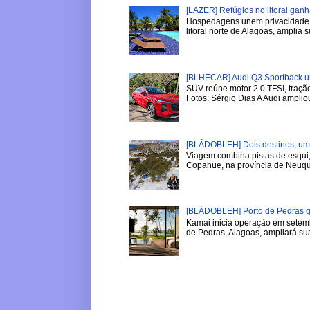
[LAZER] Refúgios no litoral gan
Hospedagens unem privacidade, 
litoral norte de Alagoas, amplia su
[BLHECAR] Audi Q3 Sportback u
SUV reúne motor 2.0 TFSI, tração
Fotos: Sérgio Dias A Audi ampliou
[BLÁDOBLEH] Dois destinos, um i
Viagem combina pistas de esqui,
Copahue, na província de Neuqu
[BLÁDOBLEH] Porto de Pedras ga
Kamai inicia operação em setemb
de Pedras, Alagoas, ampliará sua 