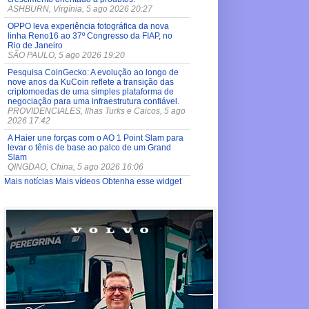
ASHBURN, Virgínia, 5 ago 2026 20:27
OPPO leva experiência fotográfica da nova
linha Reno16 ao 37º Congresso da FIAP, no
Rio de Janeiro
SÃO PAULO, 5 ago 2026 19:20
Pesquisa CoinGecko: A evolução ao longo de
nove anos da KuCoin reflete a transição das
criptomoedas de uma simples plataforma de
negociação para uma infraestrutura confiável.
PROVIDENCIALES, Ilhas Turks e Caicos, 5 ago
2026 17:42
A Haier une forças com o AO 1 Point Slam para
levar o tênis de base ao palco de um Grand
Slam
QINGDAO, China, 5 ago 2026 16:06
Mais notícias
Mais vídeos
Obtenha esse widget