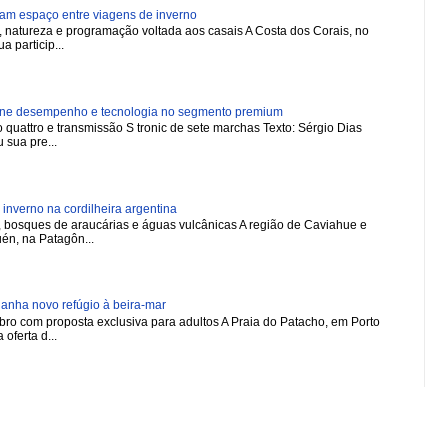
ham espaço entre viagens de inverno
natureza e programação voltada aos casais A Costa dos Corais, no
a particip...
ne desempenho e tecnologia no segmento premium
 quattro e transmissão S tronic de sete marchas Texto: Sérgio Dias
 sua pre...
nverno na cordilheira argentina
 bosques de araucárias e águas vulcânicas A região de Caviahue e
én, na Patagôn...
nha novo refúgio à beira-mar
ro com proposta exclusiva para adultos A Praia do Patacho, em Porto
oferta d...