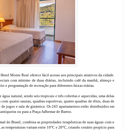
Hotel Monte Real oferece fácil acesso aos principais atrativos da cidade.
peciais com mínimo de duas diárias, incluindo café da manhã, almoço e
ito e programação de recreação para diferentes faixas etárias.
e água natural, sendo seis tropicais e três cobertas e aquecidas, uma delas
om quatro saunas, quadras esportivas, quatro quadras de tênis, duas de
s de jogos e sala de ginástica. Os 243 apartamentos estão distribuídos em
 Mantiqueira ou para a Praça Adhemar de Barros.
al do Brasil, combina as propriedades terapêuticas de suas águas com o
 as temperaturas variam entre 10°C e 20°C, criando cenário propício para