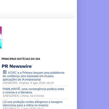
PRINCIPAIS NOTÍCIAS DO DIA
A DXC e a Primary lançam uma plataforma
de confiança zero baseada em IA para
aplicações de IA empresarial
ASHBURN, Virgínia, 6 ago 2026 18:24
FAMILIARITÉ: uma convergência poética entre
o cinema e a literatura
SHENZHEN, China, há 4 horas
LG une proteção contra alérgenos e lavagem
silenciosa para a rotina no inverno
SÃO PAULO, 7 ago 2026 18:11