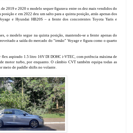
s de 2019 e 2020 o modelo sequer figurava entre os dez mais vendidos do
posição e em 2022 deu um salto para a quinta posição, atrás apenas dos
Voyage e Hyundai HB20S – a frente dos concorrentes Toyota Yaris e
es, o modelo segue na quinta posição, mantendo-se a frente apenas do
proveitado a saída do mercado do “irmão” Voyage e figura como o quarto
r flex aspirado 1.5 litro 16V DI DOHC i-VTEC, com potência máxima de
 de motor turbo, por enquanto. O câmbio CVT também equipa todas as
r meio de paddle shifts no volante.