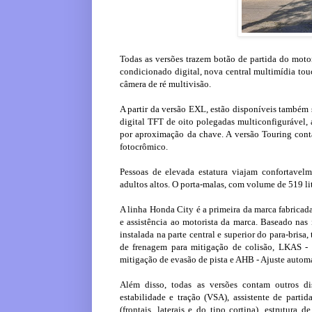
Todas as versões trazem botão de partida do motor
condicionado digital, nova central multimídia to
câmera de ré multivisão.
A partir da versão EXL, estão disponíveis também 
digital TFT de oito polegadas multiconfigurável, 
por aproximação da chave. A versão Touring conta
fotocrômico.
Pessoas de elevada estatura viajam confortavelm
adultos altos. O porta-malas, com volume de 519 li
A linha Honda City é a primeira da marca fabricad
e assistência ao motorista da marca. Baseado nas
instalada na parte central e superior do para-bri
de frenagem para mitigação de colisão, LKAS - 
mitigação de evasão de pista e AHB - Ajuste automá
Além disso, todas as versões contam outros dis
estabilidade e tração (VSA), assistente de parti
(frontais, laterais e do tipo cortina), estrutura