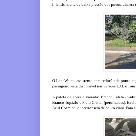
infantis, alerta de baixa pressão dos pneus, câmera 
O LaneWatch, assistente para redução de ponto ce
passageiro, está disponível nas versões EXL e Tour
A paleta de cores é variada: Branco Tafetá (pintu
Branco Topázio e Preto Cristal (perolizadas). Exc
Azul Cósmico, o interior será de couro claro. Para a