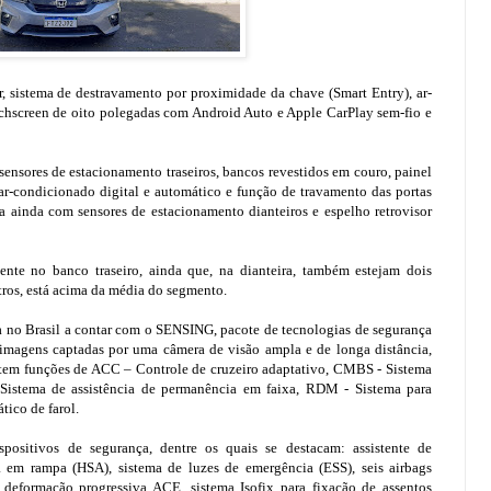
, sistema de destravamento por proximidade da chave (Smart Entry), ar-
uchscreen de oito polegadas com Android Auto e Apple CarPlay sem-fio e
sensores de estacionamento traseiros, bancos revestidos em couro, painel
ar-condicionado digital e automático e função de travamento das portas
 ainda com sensores de estacionamento dianteiros e espelho retrovisor
ente no banco traseiro, ainda que, na dianteira, também estejam dois
tros, está acima da média do segmento.
a no Brasil a contar com o SENSING, pacote de tecnologias de segurança
 imagens captadas por uma câmera de visão ampla e de longa distância,
sa, tem funções de ACC – Controle de cruzeiro adaptativo, CMBS - Sistema
Sistema de assistência de permanência em faixa, RDM - Sistema para
tico de farol.
positivos de segurança, dentre os quais se destacam: assistente de
da em rampa (HSA), sistema de luzes de emergência (ESS), seis airbags
 de deformação progressiva ACE, sistema Isofix para fixação de assentos