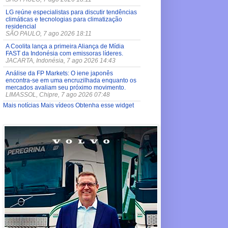
LG reúne especialistas para discutir tendências
climáticas e tecnologias para climatização
residencial
SÃO PAULO, 7 ago 2026 18:11
A Coolita lança a primeira Aliança de Mídia
FAST da Indonésia com emissoras líderes.
JACARTA, Indonésia, 7 ago 2026 14:43
Análise da FP Markets: O iene japonês
encontra-se em uma encruzilhada enquanto os
mercados avaliam seu próximo movimento.
LIMASSOL, Chipre, 7 ago 2026 07:48
Mais notícias
Mais vídeos
Obtenha esse widget