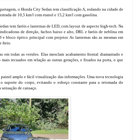
quetagem, o Honda City Sedan tem classificação A, rodando na cidade de
estrada de 10,5 km/l com etanol e 15,2 km/l com gasolina.
Sedan tem faróis e lanternas de LED, com layout de aspecto high-tech. Na
 indicadoras de direção, fachos baixo e alto, DRL e faróis de neblina em
 bloco óptico principal com projetor. As lanternas são as mesmas em
 freio.
as em todas as versões. Elas mesclam acabamento frontal diamantado e
ão mais recuados em relação as outras gerações, e fixados na porta, o que
m painel amplo e fácil visualização das informações. Uma nova tecnologia
 o suporte do corpo, evitando o esforço constante para a retomada do
a sensação de cansaço.