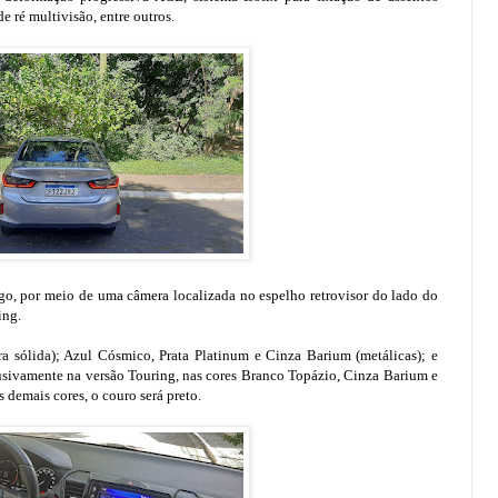
de ré multivisão, entre outros.
go, por meio de uma câmera localizada no espelho retrovisor do lado do
ing.
ra sólida); Azul Cósmico, Prata Platinum e Cinza Barium (metálicas); e
lusivamente na versão Touring, nas cores Branco Topázio, Cinza Barium e
s demais cores, o couro será preto.