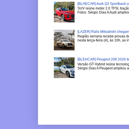
[BLHECAR] Audi Q3 Sportback u
SUV reúne motor 2.0 TFSI, tração
Fotos: Sérgio Dias A Audi ampliou
[LAZER] Ralis Mitsubishi chega
Região serrana recebe provas de 
nesta terça-feira (4), às 10h, as in
[BLEHCAR] Peugeot 208 2026 tem
Versão GT Hybrid reúne tecnologi
Sérgio Dias A Peugeot ampliou a l