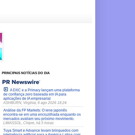
PRINCIPAIS NOTÍCIAS DO DIA
A DXC e a Primary lançam uma plataforma
de confiança zero baseada em IA para
aplicações de IA empresarial
ASHBURN, Virgínia, 6 ago 2026 18:24
Análise da FP Markets: O iene japonês
encontra-se em uma encruzilhada enquanto os
mercados avaliam seu próximo movimento.
LIMASSOL, Chipre, há 5 horas
Tuya Smart e Advance levam brinquedos com
inteligência artificial para a América Latina com