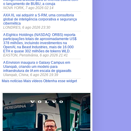
o lançamento de BUBU, a coruja
NOVA YORK, 7 ago 2026 02:14
AXA XL vai adquirir a S-RM, uma consultoria
global de inteligência corporativa e segurança
cibernética
LONDRES, 6 ago 2026 23:30
A Eightco Holdings (NASDAQ: ORBS) reporta
participações totais de aproximadamente US$
378 milhões, incluindo investimentos na
OpenAI, na Beast Industries, mais de 16.000
ETH e quase 302 milhões de tokens WLD.
EASTON, Pensilvânia, 6 ago 2026 21:41
A Envision inaugura o Galaxy Campus em
Ulanqab, criando um modelo para
infraestrutura de IA em escala de gigawatts
Ulanqab, China, 6 ago 2026 19:39
Mais notícias
Mais vídeos
Obtenha esse widget