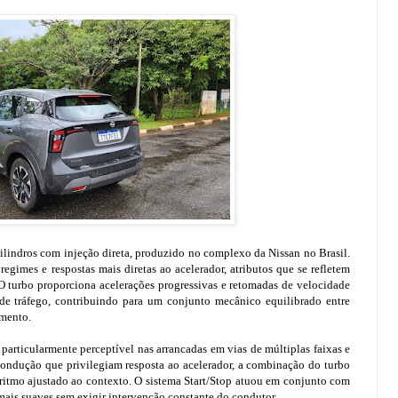
cilindros com injeção direta, produzido no complexo da Nissan no Brasil.
egimes e respostas mais diretas ao acelerador, atributos que se refletem
O turbo proporciona acelerações progressivas e retomadas de velocidade
de tráfego, contribuindo para um conjunto mecânico equilibrado entre
gmento.
particularmente perceptível nas arrancadas em vias de múltiplas faixas e
condução que privilegiam resposta ao acelerador, a combinação do turbo
 ritmo ajustado ao contexto. O sistema Start/Stop atuou em conjunto com
ais suaves sem exigir intervenção constante do condutor.