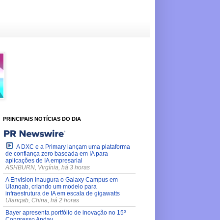
PRINCIPAIS NOTÍCIAS DO DIA
A DXC e a Primary lançam uma plataforma
de confiança zero baseada em IA para
aplicações de IA empresarial
ASHBURN, Virgínia, há 3 horas
A Envision inaugura o Galaxy Campus em
Ulanqab, criando um modelo para
infraestrutura de IA em escala de gigawatts
Ulanqab, China, há 2 horas
Bayer apresenta portfólio de inovação no 15º
Congresso Andav