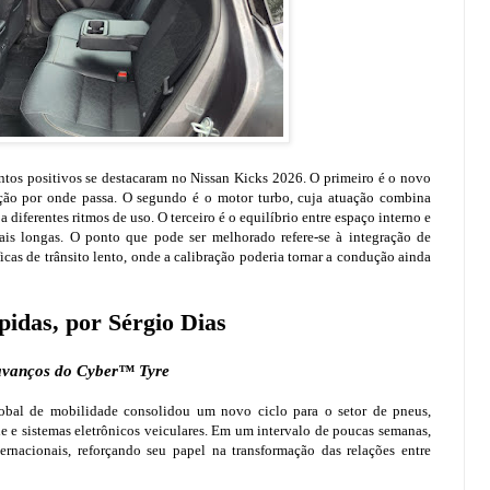
ntos positivos se destacaram no Nissan Kicks 2026. O primeiro é o novo
nção por onde passa. O segundo é o motor turbo, cuja atuação combina
 diferentes ritmos de uso. O terceiro é o equilíbrio entre espaço interno e
ais longas. O ponto que pode ser melhorado refere-se à integração de
icas de trânsito lento, onde a calibração poderia tornar a condução ainda
idas, por Sérgio Dias
 avanços do Cyber™ Tyre
obal de mobilidade consolidou um novo ciclo para o setor de pneus,
e e sistemas eletrônicos veiculares. Em um intervalo de poucas semanas,
ernacionais, reforçando seu papel na transformação das relações entre