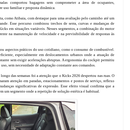
malas comportou bagagens sem comprometer a área de ocupantes,
e uso familiar e proposta dinâmica.
lista, como Atibaia, com destaque para uma avaliação pelo caminho até um
Grande. Esse percurso combinou trechos de serra, curvas e mudanças de
Kicks em situações variáveis. Nesses segmentos, a combinação do motor
rente na manutenção de velocidade e na previsibilidade de respostas às
u aspectos práticos do uso cotidiano, como o consumo de combustível.
ficiente, especialmente em deslocamentos urbanos onde a atuação de
stante sem exigir acelerações abruptas. A ergonomia do cockpit permitiu
e uso, sem necessidade de adaptação constante aos comandos.
 longo das semanas foi a atenção que o Kicks 2026 despertou nas ruas. O
maram atenção em paradas, estacionamentos e postos de serviço, reflexo
danças significativas de expressão. Esse efeito visual confirma que a
m um segmento onde a repetição de solução estética é habitual.