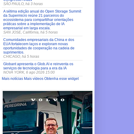
SÃO PAULO, há 3 horas
A sétima edição anual do Open Storage Summit
da Supermicro reúne 21 parceiros do
ecossistema para compartilhar orientações
práticas sobre a implementação de IA
empresarial em larga escala.
SAN JOSE, Califórnia, há 5 horas
Comunidades empresariais da China e dos
EUA fortalecem laços e exploram novas
oportunidades de cooperação na cadeia de
suprimentos.
CHICAGO, há 5 horas
Globant apresenta o Glob.AI e reinventa os
serviços de tecnologia para a era da IA
NOVA YORK, 6 ago 2026 15:00
Mais notícias
Mais vídeos
Obtenha esse widget