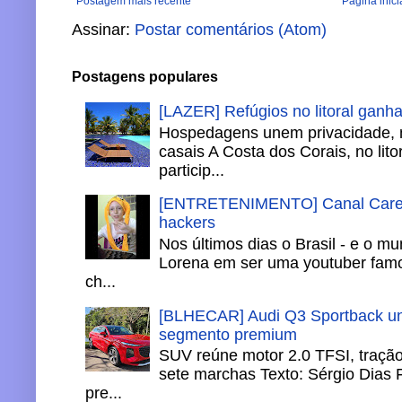
Postagem mais recente
Página inici
Assinar:
Postar comentários (Atom)
Postagens populares
[LAZER] Refúgios no litoral ganh
Hospedagens unem privacidade, 
casais A Costa dos Corais, no lito
particip...
[ENTRETENIMENTO] Canal Careca
hackers
Nos últimos dias o Brasil - e o m
Lorena em ser uma youtuber famo
ch...
[BLHECAR] Audi Q3 Sportback un
segmento premium
SUV reúne motor 2.0 TFSI, tração 
sete marchas Texto: Sérgio Dias 
pre...