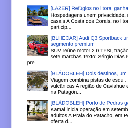
[LAZER] Refúgios no litoral ganh
Hospedagens unem privacidade, 
casais A Costa dos Corais, no lito
particip...
[BLHECAR] Audi Q3 Sportback un
segmento premium
SUV reúne motor 2.0 TFSI, tração 
sete marchas Texto: Sérgio Dias 
pre...
[BLÁDOBLEH] Dois destinos, um in
Viagem combina pistas de esqui,
vulcânicas A região de Caviahue
na Patagôn...
[BLÁDOBLEH] Porto de Pedras ga
Kamai inicia operação em setemb
adultos A Praia do Patacho, em P
oferta d...